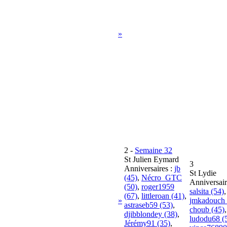
»
2
-
Semaine 32
St Julien Eymard
3
Anniversaires :
jb
St Lydie
(45)
,
Nécro_GTC
Anniversair
(50)
,
roger1959
salsita (54)
,
(67)
,
littleroan (41)
,
»
jmkadouch 
astraseb59 (53)
,
choub (45)
,
djibblondey (38)
,
ludodu68 (
Jérémy91 (35)
,