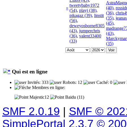
Lili09 (45)
,
AstraMagne
tweetybaby1972
»
(40)
,
rossi
(54)
,
playj (38)
,
(36)
,
chris
pikagaz (39)
,
linstit
(35)
,
jeanas
(56)
,
(45)
,
deweyosborne8305
madrange7
(43)
,
jumperchris
(43)
,
(36)
,
valent33400
Marckymar
(33)
(35)
Qui est en ligne
Invités: 333
Robots: 12
Caché: 0
Membres en ligne:
Majestic12
Baidu (11)
SMF 2.0.19
|
SMF © 202
SimplePortal 2.3.7 © 20