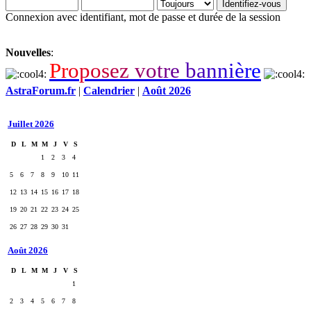
Connexion avec identifiant, mot de passe et durée de la session
Nouvelles
:
P
r
o
p
o
s
e
z
v
o
t
r
e
b
a
n
n
i
è
r
e
AstraForum.fr
|
Calendrier
|
Août 2026
Juillet 2026
D
L
M
M
J
V
S
1
2
3
4
5
6
7
8
9
10
11
12
13
14
15
16
17
18
19
20
21
22
23
24
25
26
27
28
29
30
31
Août 2026
D
L
M
M
J
V
S
1
2
3
4
5
6
7
8