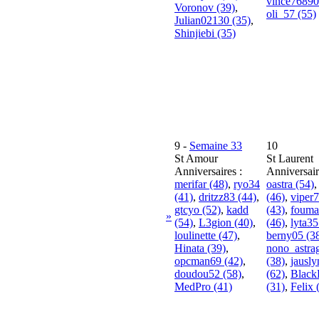
vince76890
Voronov (39)
,
oli_57 (55)
Julian02130 (35)
,
Shinjiebi (35)
9
-
Semaine 33
10
St Amour
St Laurent
Anniversaires :
Anniversair
merifar (48)
,
ryo34
oastra (54)
(41)
,
dritzz83 (44)
,
(46)
,
viper
gtcyo (52)
,
kadd
(43)
,
fouma
»
(54)
,
L3gion (40)
,
(46)
,
lyta35
loulinette (47)
,
berny05 (3
Hinata (39)
,
nono_astra
opcman69 (42)
,
(38)
,
jausl
doudou52 (58)
,
(62)
,
Black
MedPro (41)
(31)
,
Felix 