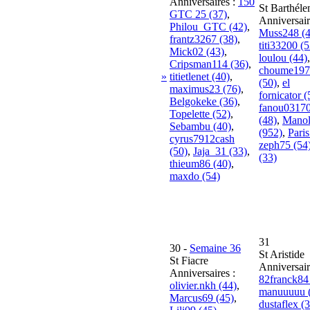
Anniversaires :
150
St Barthél
GTC 25 (37)
,
Anniversair
Philou_GTC (42)
,
Muss248 (4
frantz3267 (38)
,
titi33200 (5
Mick02 (43)
,
loulou (44)
,
Cripsman114 (36)
,
choume197
»
titietlenet (40)
,
(50)
,
el
maximus23 (76)
,
fornicator (
Belgokeke (36)
,
fanou0317
Topelette (52)
,
(48)
,
Mano
Sebambu (40)
,
(952)
,
Paris
cyrus7912cash
zeph75 (54
(50)
,
Jaja_31 (33)
,
(33)
thieum86 (40)
,
maxdo (54)
31
30
-
Semaine 36
St Aristide
St Fiacre
Anniversair
Anniversaires :
82franck84
olivier.nkh (44)
,
manuuuuu 
Marcus69 (45)
,
dustaflex (