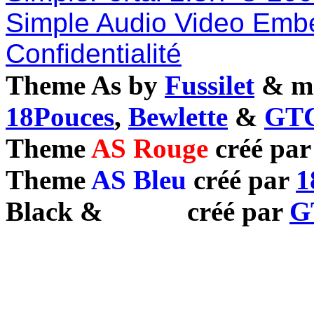
Simple Audio Video Emb
Confidentialité
Theme As by
Fussilet
& mo
18Pouces
,
Bewlette
&
GTC
Theme
AS Rouge
créé pa
Theme
AS Bleu
créé par
1
Black
&
White
créé par
G