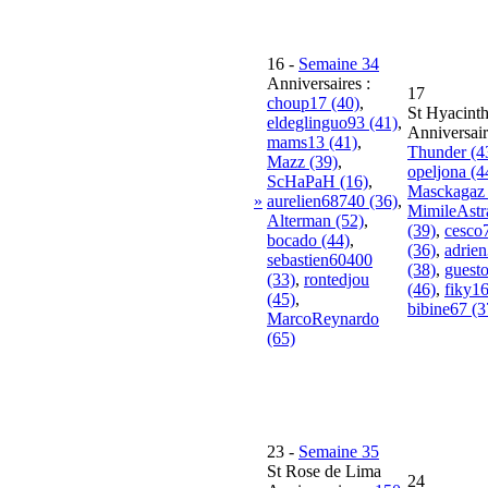
16
-
Semaine 34
Anniversaires :
17
choup17 (40)
,
St Hyacint
eldeglinguo93 (41)
,
Anniversair
mams13 (41)
,
Thunder (4
Mazz (39)
,
opeljona (4
ScHaPaH (16)
,
Masckagaz 
»
aurelien68740 (36)
,
MimileAst
Alterman (52)
,
(39)
,
cesco
bocado (44)
,
(36)
,
adrie
sebastien60400
(38)
,
guest
(33)
,
rontedjou
(46)
,
fiky16
(45)
,
bibine67 (3
MarcoReynardo
(65)
23
-
Semaine 35
St Rose de Lima
24