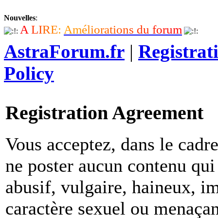
Nouvelles
:
A
L
I
R
E
:
A
m
é
l
i
o
r
a
t
i
o
n
s
d
u
f
o
r
u
m
AstraForum.fr
|
Registrat
Policy
Registration Agreement
Vous acceptez, dans le cadre 
ne poster aucun contenu qui 
abusif, vulgaire, haineux, i
caractère sexuel ou menaçant