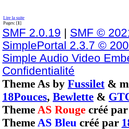
Lire la suite
Pages: [
1
]
SMF 2.0.19
|
SMF © 202
SimplePortal 2.3.7 © 20
Simple Audio Video Emb
Confidentialité
Theme As by
Fussilet
& mo
18Pouces
,
Bewlette
&
GTC
Theme
AS Rouge
créé pa
Theme
AS Bleu
créé par
1