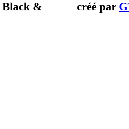
Black
&
White
créé par
G