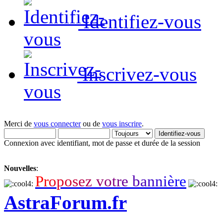
Identifiez-vous
Inscrivez-vous
Merci de
vous connecter
ou de
vous inscrire
.
Connexion avec identifiant, mot de passe et durée de la session
Nouvelles
:
P
r
o
p
o
s
e
z
v
o
t
r
e
b
a
n
n
i
è
r
e
AstraForum.fr