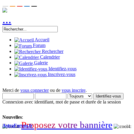
Accueil
Forum
Rechercher
Calendrier
Galerie
Identifiez-vous
Inscrivez-vous
Merci de
vous connecter
ou de
vous inscrire
.
Connexion avec identifiant, mot de passe et durée de la session
Nouvelles
:
P
r
o
p
o
s
e
z
v
o
t
r
e
b
a
n
n
i
è
r
e
AstraForum.fr