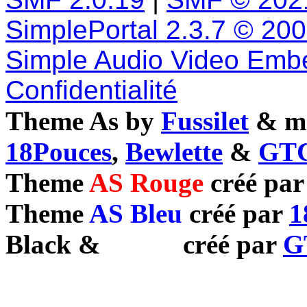
SimplePortal 2.3.7 © 20
Simple Audio Video Emb
Confidentialité
Theme As by
Fussilet
& mo
18Pouces
,
Bewlette
&
GTC
Theme
AS Rouge
créé pa
Theme
AS Bleu
créé par
1
Black
&
White
créé par
G