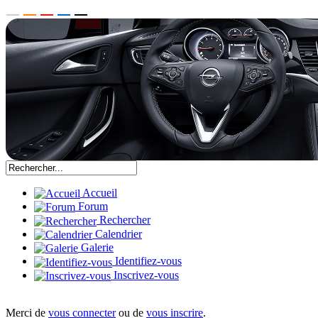
Accueil
Forum
Rechercher
Calendrier
Galerie
Identifiez-vous
Inscrivez-vous
Merci de
vous connecter
ou de
vous inscrire
.