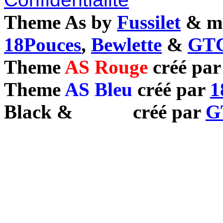
Theme As by
Fussilet
& mo
18Pouces
,
Bewlette
&
GTC
Theme
AS Rouge
créé pa
Theme
AS Bleu
créé par
1
Black
&
White
créé par
G