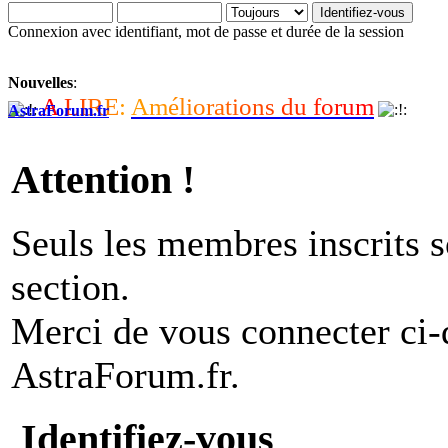
Connexion avec identifiant, mot de passe et durée de la session
Nouvelles
:
A
L
I
R
E
:
A
m
é
l
i
o
r
a
t
i
o
n
s
d
u
f
o
r
u
m
AstraForum.fr
Attention !
Seuls les membres inscrits s
section.
Merci de vous connecter ci
AstraForum.fr.
Identifiez-vous