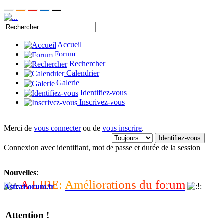
Accueil
Forum
Rechercher
Calendrier
Galerie
Identifiez-vous
Inscrivez-vous
Merci de
vous connecter
ou de
vous inscrire
.
Connexion avec identifiant, mot de passe et durée de la session
Nouvelles
:
A
L
I
R
E
:
A
m
é
l
i
o
r
a
t
i
o
n
s
d
u
f
o
r
u
m
AstraForum.fr
Attention !