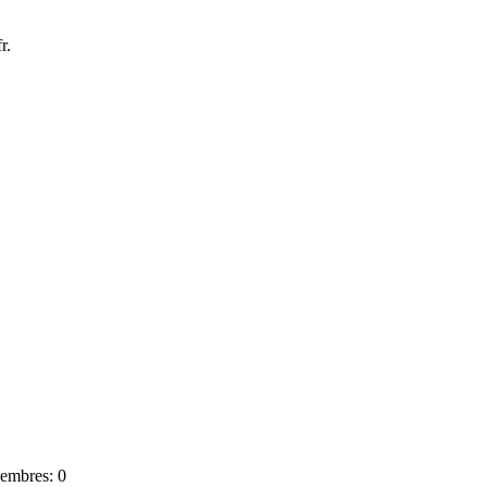
r.
mbres: 0