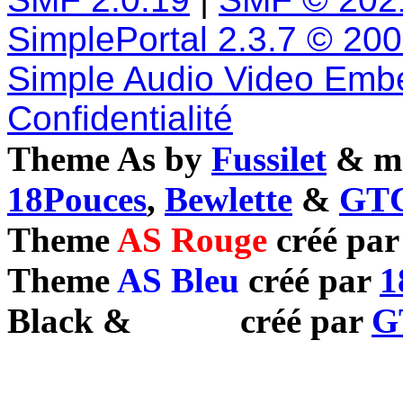
SimplePortal 2.3.7 © 20
Simple Audio Video Emb
Confidentialité
Theme As by
Fussilet
& mo
18Pouces
,
Bewlette
&
GTC
Theme
AS Rouge
créé pa
Theme
AS Bleu
créé par
1
Black
&
White
créé par
G