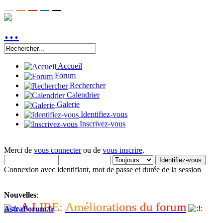
Accueil
Forum
Rechercher
Calendrier
Galerie
Identifiez-vous
Inscrivez-vous
Merci de
vous connecter
ou de
vous inscrire
.
Connexion avec identifiant, mot de passe et durée de la session
Nouvelles
:
A
L
I
R
E
:
A
m
é
l
i
o
r
a
t
i
o
n
s
d
u
f
o
r
u
m
AstraForum.fr