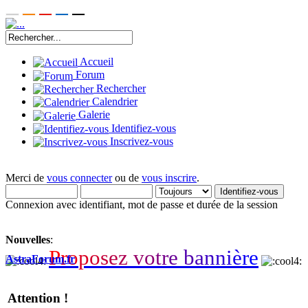
Accueil
Forum
Rechercher
Calendrier
Galerie
Identifiez-vous
Inscrivez-vous
Merci de
vous connecter
ou de
vous inscrire
.
Connexion avec identifiant, mot de passe et durée de la session
Nouvelles
:
P
r
o
p
o
s
e
z
v
o
t
r
e
b
a
n
n
i
è
r
e
AstraForum.fr
Attention !