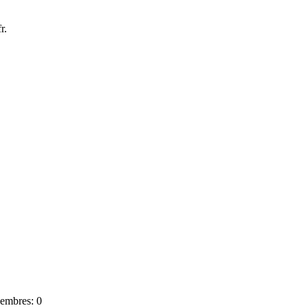
r.
mbres: 0