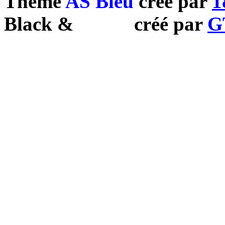
Theme
AS Bleu
créé par
1
Black
&
White
créé par
G