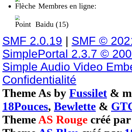
Membres en ligne:
Baidu (15)
SMF 2.0.19
|
SMF © 202
SimplePortal 2.3.7 © 20
Simple Audio Video Emb
Confidentialité
Theme As by
Fussilet
& mo
18Pouces
,
Bewlette
&
GTC
Theme
AS Rouge
créé pa