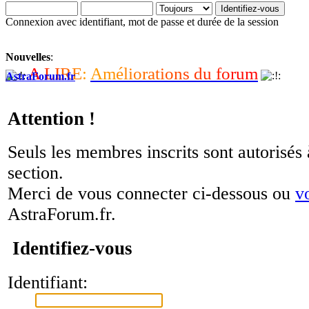
Connexion avec identifiant, mot de passe et durée de la session
Nouvelles
:
A
L
I
R
E
:
A
m
é
l
i
o
r
a
t
i
o
n
s
d
u
f
o
r
u
m
AstraForum.fr
Attention !
Seuls les membres inscrits sont autorisés 
section.
Merci de vous connecter ci-dessous ou
v
AstraForum.fr.
Identifiez-vous
Identifiant: