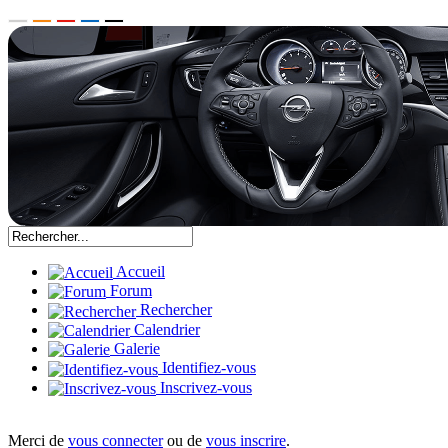
Accueil
Forum
Rechercher
Calendrier
Galerie
Identifiez-vous
Inscrivez-vous
Merci de
vous connecter
ou de
vous inscrire
.