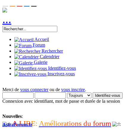
Accueil
Forum
Rechercher
Calendrier
Galerie
Identifiez-vous
Inscrivez-vous
Merci de
vous connecter
ou de
vous inscrire
.
Connexion avec identifiant, mot de passe et durée de la session
Nouvelles
:
A
L
I
R
E
:
A
m
é
l
i
o
r
a
t
i
o
n
s
d
u
f
o
r
u
m
AstraForum.fr