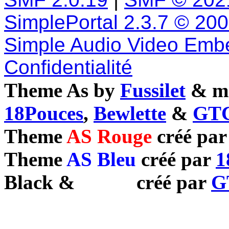
SimplePortal 2.3.7 © 20
Simple Audio Video Emb
Confidentialité
Theme As by
Fussilet
& mo
18Pouces
,
Bewlette
&
GTC
Theme
AS Rouge
créé pa
Theme
AS Bleu
créé par
1
Black
&
White
créé par
G