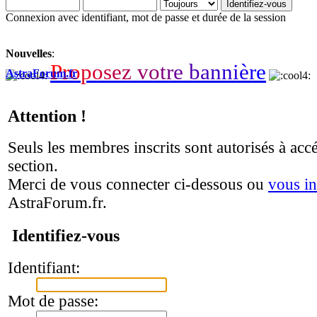
Connexion avec identifiant, mot de passe et durée de la session
Nouvelles
:
P
r
o
p
o
s
e
z
v
o
t
r
e
b
a
n
n
i
è
r
e
AstraForum.fr
Attention !
Seuls les membres inscrits sont autorisés à accé
section.
Merci de vous connecter ci-dessous ou
vous in
AstraForum.fr.
Identifiez-vous
Identifiant:
Mot de passe: