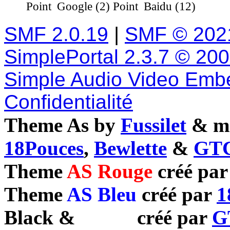
Google (2)
Baidu (12)
SMF 2.0.19
|
SMF © 202
SimplePortal 2.3.7 © 20
Simple Audio Video Emb
Confidentialité
Theme As by
Fussilet
& mo
18Pouces
,
Bewlette
&
GTC
Theme
AS Rouge
créé pa
Theme
AS Bleu
créé par
1
Black
&
White
créé par
G