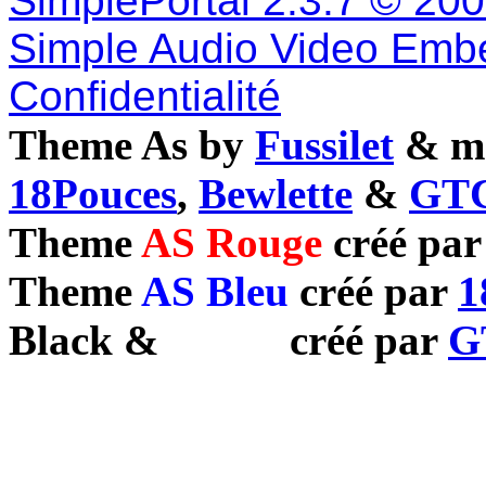
SimplePortal 2.3.7 © 20
Simple Audio Video Emb
Confidentialité
Theme As by
Fussilet
& mo
18Pouces
,
Bewlette
&
GTC
Theme
AS Rouge
créé pa
Theme
AS Bleu
créé par
1
Black
&
White
créé par
G