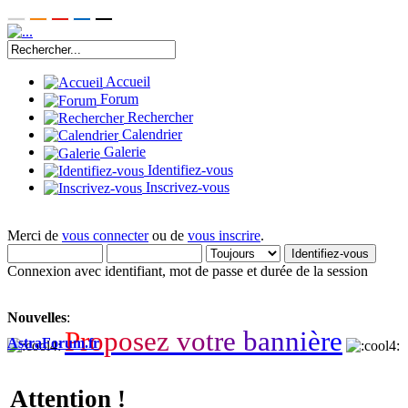
Accueil
Forum
Rechercher
Calendrier
Galerie
Identifiez-vous
Inscrivez-vous
Merci de
vous connecter
ou de
vous inscrire
.
Connexion avec identifiant, mot de passe et durée de la session
Nouvelles
:
P
r
o
p
o
s
e
z
v
o
t
r
e
b
a
n
n
i
è
r
e
AstraForum.fr
Attention !