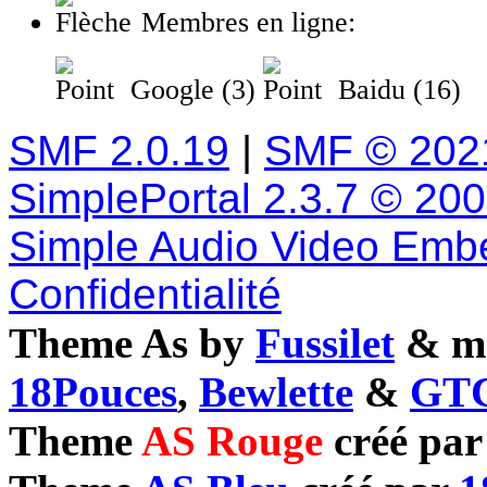
Membres en ligne:
Google (3)
Baidu (16)
SMF 2.0.19
|
SMF © 202
SimplePortal 2.3.7 © 20
Simple Audio Video Emb
Confidentialité
Theme As by
Fussilet
& mo
18Pouces
,
Bewlette
&
GTC
Theme
AS Rouge
créé pa