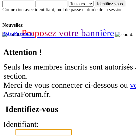
Connexion avec identifiant, mot de passe et durée de la session
Nouvelles
:
P
r
o
p
o
s
e
z
v
o
t
r
e
b
a
n
n
i
è
r
e
AstraForum.fr
Attention !
Seuls les membres inscrits sont autorisés 
section.
Merci de vous connecter ci-dessous ou
v
AstraForum.fr.
Identifiez-vous
Identifiant: