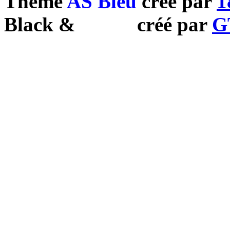
Theme
AS Bleu
créé par
1
Black
&
White
créé par
G