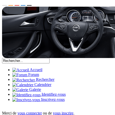
Accueil
Forum
Rechercher
Calendrier
Galerie
Identifiez-vous
Inscrivez-vous
Merci de
vous connecter
ou de
vous inscrire
.