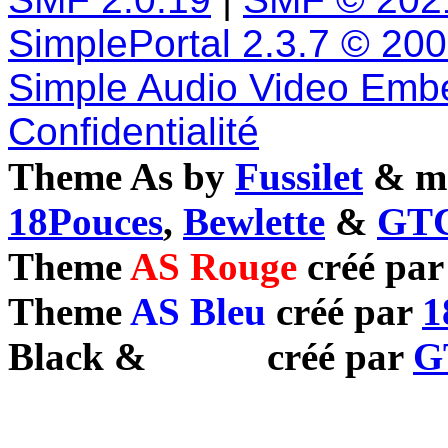
SimplePortal 2.3.7 © 20
Simple Audio Video Emb
Confidentialité
Theme As by
Fussilet
& mo
18Pouces
,
Bewlette
&
GTC
Theme
AS Rouge
créé pa
Theme
AS Bleu
créé par
1
Black
&
White
créé par
G