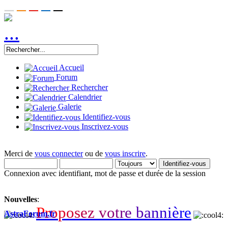
Accueil
Forum
Rechercher
Calendrier
Galerie
Identifiez-vous
Inscrivez-vous
Merci de
vous connecter
ou de
vous inscrire
.
Connexion avec identifiant, mot de passe et durée de la session
Nouvelles
:
P
r
o
p
o
s
e
z
v
o
t
r
e
b
a
n
n
i
è
r
e
AstraForum.fr