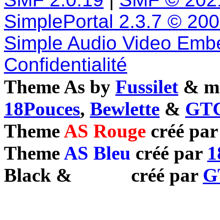
SimplePortal 2.3.7 © 20
Simple Audio Video Emb
Confidentialité
Theme As by
Fussilet
& mo
18Pouces
,
Bewlette
&
GTC
Theme
AS Rouge
créé pa
Theme
AS Bleu
créé par
1
Black
&
White
créé par
G