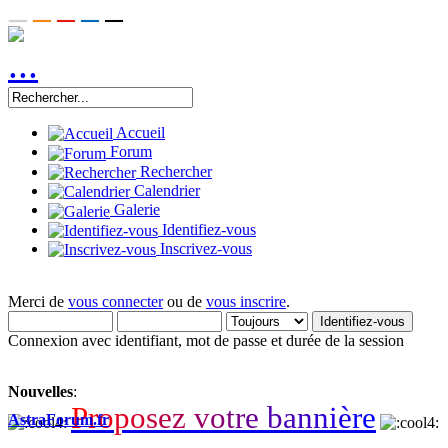
Accueil
Forum
Rechercher
Calendrier
Galerie
Identifiez-vous
Inscrivez-vous
Merci de
vous connecter
ou de
vous inscrire
.
Connexion avec identifiant, mot de passe et durée de la session
Nouvelles
:
P
r
o
p
o
s
e
z
v
o
t
r
e
b
a
n
n
i
è
r
e
AstraForum.fr