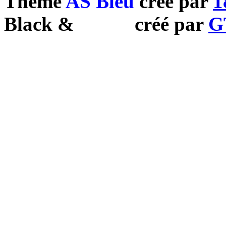
Theme
AS Bleu
créé par
1
Black
&
White
créé par
G