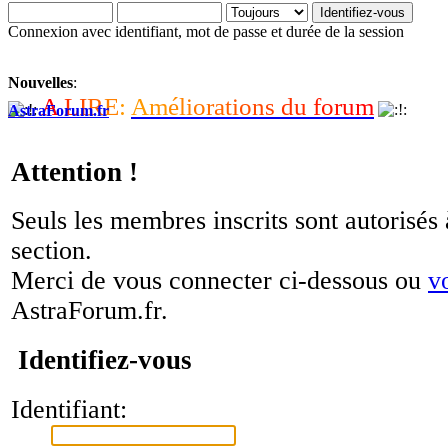
Connexion avec identifiant, mot de passe et durée de la session
Nouvelles
:
A
L
I
R
E
:
A
m
é
l
i
o
r
a
t
i
o
n
s
d
u
f
o
r
u
m
AstraForum.fr
Attention !
Seuls les membres inscrits sont autorisés 
section.
Merci de vous connecter ci-dessous ou
v
AstraForum.fr.
Identifiez-vous
Identifiant: