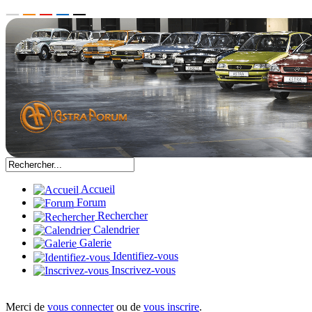
Accueil
Forum
Rechercher
Calendrier
Galerie
Identifiez-vous
Inscrivez-vous
Merci de
vous connecter
ou de
vous inscrire
.