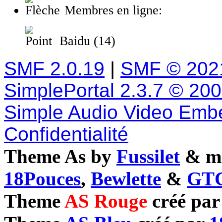
Membres en ligne:
Baidu (14)
SMF 2.0.19
|
SMF © 202
SimplePortal 2.3.7 © 20
Simple Audio Video Emb
Confidentialité
Theme As by
Fussilet
& mo
18Pouces
,
Bewlette
&
GTC
Theme
AS Rouge
créé pa