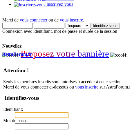
Inscrivez-vous
Merci de
vous connecter
ou de
vous inscrire
.
Connexion avec identifiant, mot de passe et durée de la session
Nouvelles
:
P
r
o
p
o
s
e
z
v
o
t
r
e
b
a
n
n
i
è
r
e
AstraForum.fr
Attention !
Seuls les membres inscrits sont autorisés à accéder à cette section.
Merci de vous connecter ci-dessous ou
vous inscrire
sur AstraForum.f
Identifiez-vous
Identifiant:
Mot de passe: