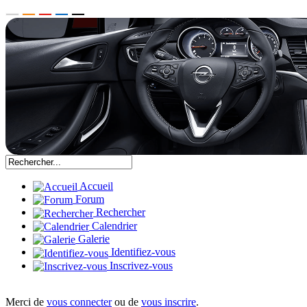
Accueil
Forum
Rechercher
Calendrier
Galerie
Identifiez-vous
Inscrivez-vous
Merci de
vous connecter
ou de
vous inscrire
.