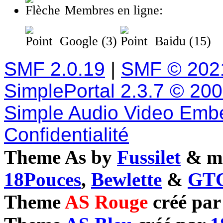
Membres en ligne:
Google (3)
Baidu (15)
SMF 2.0.19
|
SMF © 202
SimplePortal 2.3.7 © 20
Simple Audio Video Emb
Confidentialité
Theme As by
Fussilet
& mo
18Pouces
,
Bewlette
&
GTC
Theme
AS Rouge
créé pa