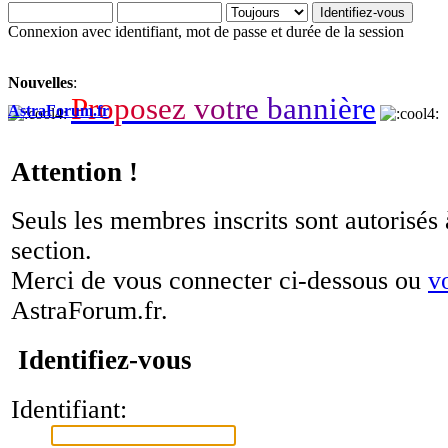
Connexion avec identifiant, mot de passe et durée de la session
Nouvelles
:
P
r
o
p
o
s
e
z
v
o
t
r
e
b
a
n
n
i
è
r
e
AstraForum.fr
Attention !
Seuls les membres inscrits sont autorisés 
section.
Merci de vous connecter ci-dessous ou
v
AstraForum.fr.
Identifiez-vous
Identifiant: