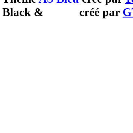
Black
&
White
créé par
G