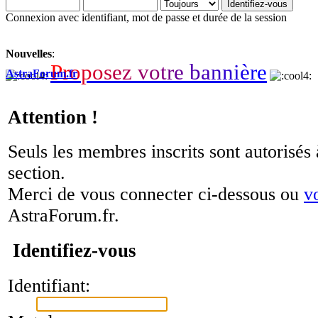
Connexion avec identifiant, mot de passe et durée de la session
Nouvelles
:
P
r
o
p
o
s
e
z
v
o
t
r
e
b
a
n
n
i
è
r
e
AstraForum.fr
Attention !
Seuls les membres inscrits sont autorisés 
section.
Merci de vous connecter ci-dessous ou
v
AstraForum.fr.
Identifiez-vous
Identifiant: