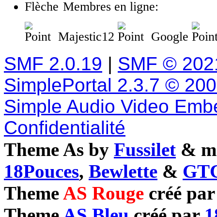
Membres en ligne:
Majestic12
Google
SMF 2.0.19
|
SMF © 202
SimplePortal 2.3.7 © 20
Simple Audio Video Emb
Confidentialité
Theme As by
Fussilet
& mo
18Pouces
,
Bewlette
&
GTC
Theme
AS Rouge
créé pa
Theme
AS Bleu
créé par
1