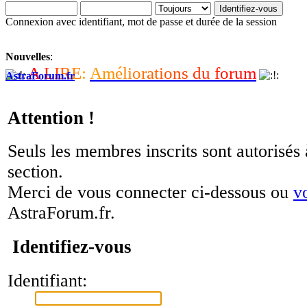
Connexion avec identifiant, mot de passe et durée de la session
Nouvelles
:
A
L
I
R
E
:
A
m
é
l
i
o
r
a
t
i
o
n
s
d
u
f
o
r
u
m
AstraForum.fr
Attention !
Seuls les membres inscrits sont autorisés 
section.
Merci de vous connecter ci-dessous ou
v
AstraForum.fr.
Identifiez-vous
Identifiant: