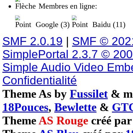
Membres en ligne:
Google (3)
Baidu (11)
SMF 2.0.19
|
SMF © 202
SimplePortal 2.3.7 © 20
Simple Audio Video Emb
Confidentialité
Theme As by
Fussilet
& mo
18Pouces
,
Bewlette
&
GTC
Theme
AS Rouge
créé pa