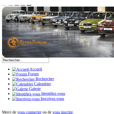
Accueil
Forum
Rechercher
Calendrier
Galerie
Identifiez-vous
Inscrivez-vous
Merci de
vous connecter
ou de
vous inscrire
.