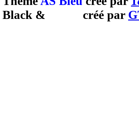
Theme
AS Bleu
créé par
1
Black
&
White
créé par
G