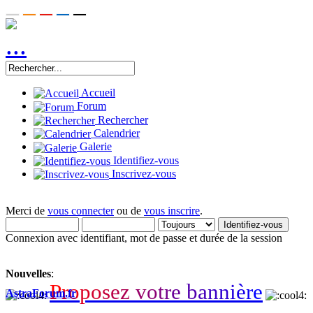
Accueil
Forum
Rechercher
Calendrier
Galerie
Identifiez-vous
Inscrivez-vous
Merci de
vous connecter
ou de
vous inscrire
.
Connexion avec identifiant, mot de passe et durée de la session
Nouvelles
:
P
r
o
p
o
s
e
z
v
o
t
r
e
b
a
n
n
i
è
r
e
AstraForum.fr