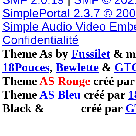
SimplePortal 2.3.7 © 20
Simple Audio Video Emb
Confidentialité
Theme As by
Fussilet
& mo
18Pouces
,
Bewlette
&
GTC
Theme
AS Rouge
créé pa
Theme
AS Bleu
créé par
1
Black
&
White
créé par
G