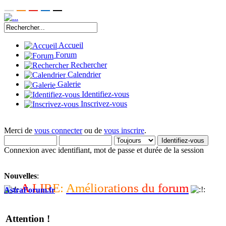
Accueil
Forum
Rechercher
Calendrier
Galerie
Identifiez-vous
Inscrivez-vous
Merci de
vous connecter
ou de
vous inscrire
.
Connexion avec identifiant, mot de passe et durée de la session
Nouvelles
:
A
L
I
R
E
:
A
m
é
l
i
o
r
a
t
i
o
n
s
d
u
f
o
r
u
m
AstraForum.fr
Attention !