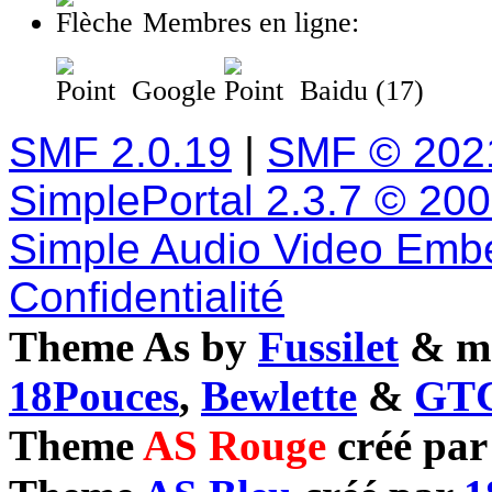
Membres en ligne:
Google
Baidu (17)
SMF 2.0.19
|
SMF © 202
SimplePortal 2.3.7 © 20
Simple Audio Video Emb
Confidentialité
Theme As by
Fussilet
& mo
18Pouces
,
Bewlette
&
GTC
Theme
AS Rouge
créé pa