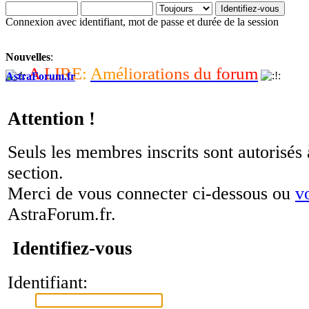
Connexion avec identifiant, mot de passe et durée de la session
Nouvelles
:
A
L
I
R
E
:
A
m
é
l
i
o
r
a
t
i
o
n
s
d
u
f
o
r
u
m
AstraForum.fr
Attention !
Seuls les membres inscrits sont autorisés 
section.
Merci de vous connecter ci-dessous ou
v
AstraForum.fr.
Identifiez-vous
Identifiant: