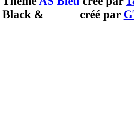
Theme
AS Bleu
créé par
1
Black
&
White
créé par
G