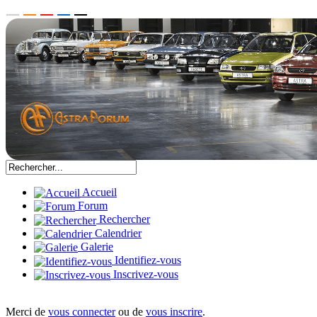
Accueil
Forum
Rechercher
Calendrier
Galerie
Identifiez-vous
Inscrivez-vous
Merci de
vous connecter
ou de
vous inscrire
.