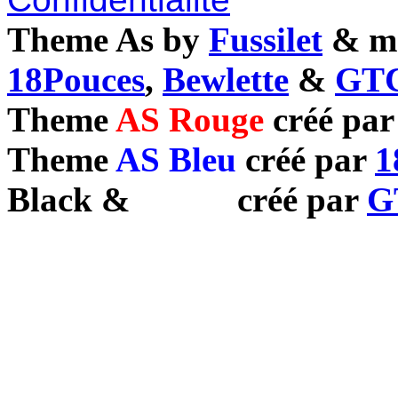
Theme As by
Fussilet
& mo
18Pouces
,
Bewlette
&
GTC
Theme
AS Rouge
créé pa
Theme
AS Bleu
créé par
1
Black
&
White
créé par
G