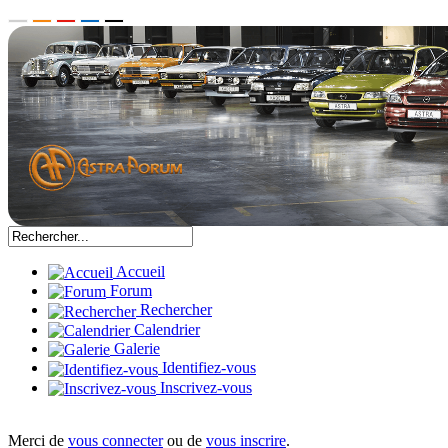
Accueil
Forum
Rechercher
Calendrier
Galerie
Identifiez-vous
Inscrivez-vous
Merci de
vous connecter
ou de
vous inscrire
.