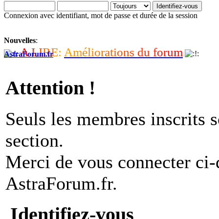
Connexion avec identifiant, mot de passe et durée de la session
Nouvelles
:
A
L
I
R
E
:
A
m
é
l
i
o
r
a
t
i
o
n
s
d
u
f
o
r
u
m
AstraForum.fr
Attention !
Seuls les membres inscrits s
section.
Merci de vous connecter ci
AstraForum.fr.
Identifiez-vous