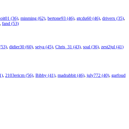
oit01 (36)
,
minming (62)
,
bertone93 (46)
,
gtcdu60 (46)
,
driverx (35)
,
,
fand (53)
(53)
,
didier30 (60)
,
seiya (45)
,
Chris_31 (43)
,
soal (36)
,
zest2jul (41)
1)
,
2103ericm (56)
,
Bibby (41)
,
madrabbit (46)
,
july772 (40)
,
garfoud