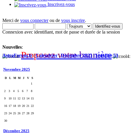
Inscrivez-vous
Merci de
vous connecter
ou de
vous inscrire
.
Connexion avec identifiant, mot de passe et durée de la session
Nouvelles
:
P
r
o
p
o
s
e
z
v
o
t
r
e
b
a
n
n
i
è
r
e
AstraForum.fr
|
Calendrier
|
Décembre 2025
|
Semaine 53
Novembre 2025
D
L
M
M
J
V
S
1
2
3
4
5
6
7
8
9
10
11
12
13
14
15
16
17
18
19
20
21
22
23
24
25
26
27
28
29
30
Décembre 2025