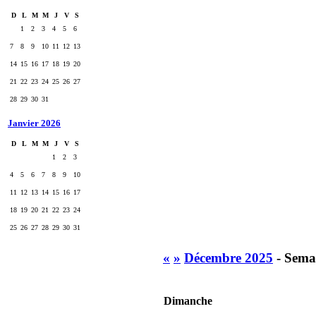
D
L
M
M
J
V
S
1
2
3
4
5
6
7
8
9
10
11
12
13
14
15
16
17
18
19
20
21
22
23
24
25
26
27
28
29
30
31
Janvier 2026
D
L
M
M
J
V
S
1
2
3
4
5
6
7
8
9
10
11
12
13
14
15
16
17
18
19
20
21
22
23
24
25
26
27
28
29
30
31
«
»
Décembre 2025
- Sema
Dimanche