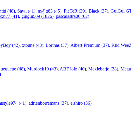
ntiti (48)
,
Sawi (41)
,
m@tt83 (45)
,
PieTeR (39)
,
Black (37)
,
GuiGui G
exb77 (41)
,
guigui509 (1826)
,
pascalastra06 (62)
yBoy (42)
,
xtoune (43)
,
Lorthas (37)
,
Albert-Premium (37)
,
Kiid WeeZ
equette (48)
,
Murdock19 (43)
,
ABF lolo (40)
,
Maxlebarjo (38)
,
Metam
)
mstyle974 (41)
,
adrienborremans (37)
,
eishiro (36)