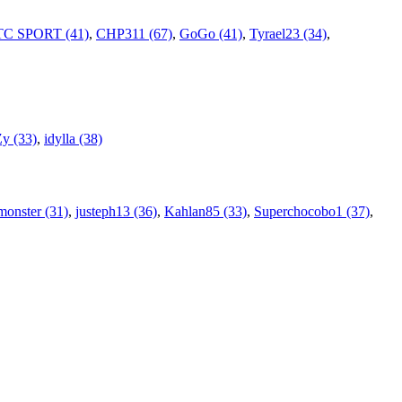
TC SPORT (41)
,
CHP311 (67)
,
GoGo (41)
,
Tyrael23 (34)
,
y (33)
,
idylla (38)
onster (31)
,
justeph13 (36)
,
Kahlan85 (33)
,
Superchocobo1 (37)
,