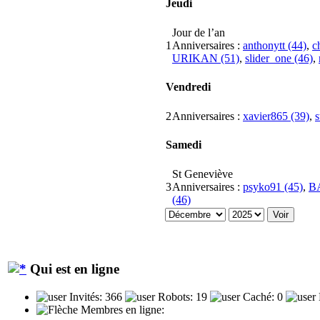
Jeudi
Jour de l’an
1
Anniversaires :
anthonytt (44)
,
c
URIKAN (51)
,
slider_one (46)
,
Vendredi
2
Anniversaires :
xavier865 (39)
,
s
Samedi
St Geneviève
3
Anniversaires :
psyko91 (45)
,
B
(46)
Qui est en ligne
Invités: 366
Robots: 19
Caché: 0
Membres en ligne: