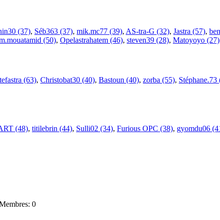
hin30 (37)
,
Séb363 (37)
,
mik.mc77 (39)
,
AS-tra-G (32)
,
Jastra (57)
,
ben
m.mouatamid (50)
,
Opelastrahatem (46)
,
steven39 (28)
,
Matoyoyo (27)
tefastra (63)
,
Christobat30 (40)
,
Bastoun (40)
,
zorba (55)
,
Stéphane.73 
ART (48)
,
titilebrin (44)
,
Sulli02 (34)
,
Furious OPC (38)
,
gyomdu06 (4
Membres: 0