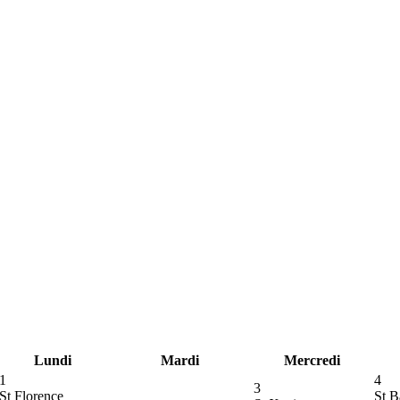
Lundi
Mardi
Mercredi
1
4
3
St Florence
St B