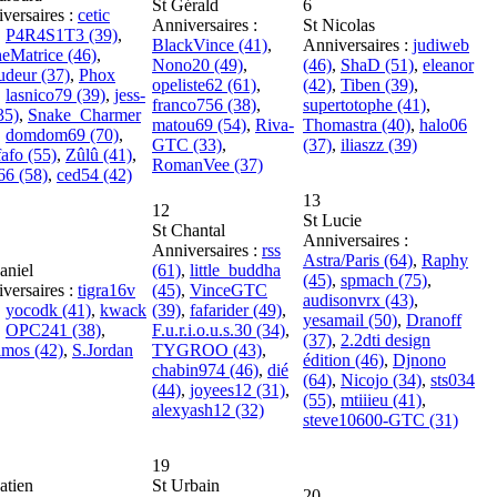
St Gérald
6
versaires :
cetic
Anniversaires :
St Nicolas
,
P4R4S1T3 (39)
,
BlackVince (41)
,
Anniversaires :
judiweb
eMatrice (46)
,
Nono20 (49)
,
(46)
,
ShaD (51)
,
eleanor
udeur (37)
,
Phox
opeliste62 (61)
,
(42)
,
Tiben (39)
,
,
lasnico79 (39)
,
jess-
franco756 (38)
,
supertotophe (41)
,
35)
,
Snake_Charmer
matou69 (54)
,
Riva-
Thomastra (40)
,
halo06
,
domdom69 (70)
,
GTC (33)
,
(37)
,
iliaszz (39)
fafo (55)
,
Zûlû (41)
,
RomanVee (37)
i66 (58)
,
ced54 (42)
13
12
St Lucie
St Chantal
Anniversaires :
Anniversaires :
rss
Astra/Paris (64)
,
Raphy
aniel
(61)
,
little_buddha
(45)
,
spmach (75)
,
versaires :
tigra16v
(45)
,
VinceGTC
audisonvrx (43)
,
,
yocodk (41)
,
kwack
(39)
,
fafarider (49)
,
yesamail (50)
,
Dranoff
,
OPC241 (38)
,
F.u.r.i.o.u.s.30 (34)
,
(37)
,
2.2dti design
mos (42)
,
S.Jordan
TYGROO (43)
,
édition (46)
,
Djnono
chabin974 (46)
,
dié
(64)
,
Nicojo (34)
,
sts034
(44)
,
joyees12 (31)
,
(55)
,
mtiiieu (41)
,
alexyash12 (32)
steve10600-GTC (31)
19
atien
St Urbain
20