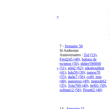
»
7
-
Semaine 50
St Ambroise
Anniversaires :
Tof (53)
,
Fred245 (48)
,
babass de
twintop (50)
,
didier590000
»
(51)
,
gil42 (62)
,
pikabouillon
(41)
,
lulu59 (39)
,
papou70
(55)
,
dadu7 (56)
,
coffi_tom
(40)
,
nanoreso (49)
,
matoub62
(35)
,
Toto769 (40)
,
jief01 (59)
,
sofmat12 (56)
,
Piout62 (40)
14
-
Semaine 51