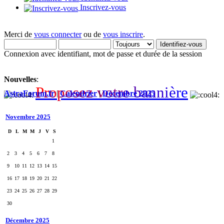
Inscrivez-vous
Merci de
vous connecter
ou de
vous inscrire
.
Connexion avec identifiant, mot de passe et durée de la session
Nouvelles
:
P
r
o
p
o
s
e
z
v
o
t
r
e
b
a
n
n
i
è
r
e
AstraForum.fr
|
Calendrier
|
Décembre 2025
Novembre 2025
D
L
M
M
J
V
S
1
2
3
4
5
6
7
8
9
10
11
12
13
14
15
16
17
18
19
20
21
22
23
24
25
26
27
28
29
30
Décembre 2025