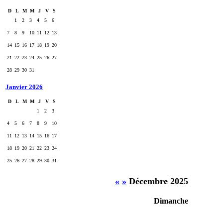
D
L
M
M
J
V
S
1
2
3
4
5
6
7
8
9
10
11
12
13
14
15
16
17
18
19
20
21
22
23
24
25
26
27
28
29
30
31
Janvier 2026
D
L
M
M
J
V
S
1
2
3
4
5
6
7
8
9
10
11
12
13
14
15
16
17
18
19
20
21
22
23
24
25
26
27
28
29
30
31
«
»
Décembre 2025
Dimanche