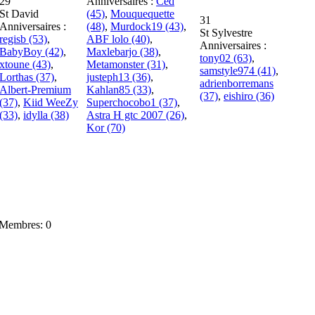
29
Anniversaires :
Céd
St David
(45)
,
Mouquequette
31
Anniversaires :
(48)
,
Murdock19 (43)
,
St Sylvestre
regisb (53)
,
ABF lolo (40)
,
Anniversaires :
BabyBoy (42)
,
Maxlebarjo (38)
,
tony02 (63)
,
xtoune (43)
,
Metamonster (31)
,
samstyle974 (41)
,
Lorthas (37)
,
justeph13 (36)
,
adrienborremans
Albert-Premium
Kahlan85 (33)
,
(37)
,
eishiro (36)
(37)
,
Kiid WeeZy
Superchocobo1 (37)
,
(33)
,
idylla (38)
Astra H gtc 2007 (26)
,
Kor (70)
Membres: 0