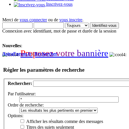
Inscrivez-vous
Merci de
vous connecter
ou de
vous inscrire
.
Connexion avec identifiant, mot de passe et durée de la session
Nouvelles
:
P
r
o
p
o
s
e
z
v
o
t
r
e
b
a
n
n
i
è
r
e
AstraForum.fr
|
Rechercher
Régler les paramètres de recherche
Rechercher:
Par l'utilisateur:
Ordre de recherche:
Options:
Afficher les résultats comme des messages
Titres des sujets seulement