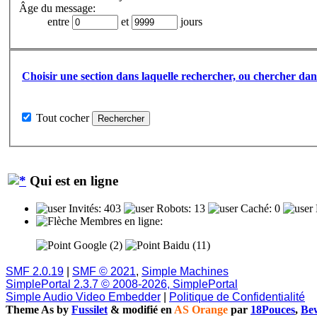
Âge du message:
entre
et
jours
Choisir une section dans laquelle rechercher, ou chercher dans
Tout cocher
Qui est en ligne
Invités: 403
Robots: 13
Caché: 0
Membres en ligne:
Google (2)
Baidu (11)
SMF 2.0.19
|
SMF © 2021
,
Simple Machines
SimplePortal 2.3.7 © 2008-2026, SimplePortal
Simple Audio Video Embedder
|
Politique de Confidentialité
Theme As by
Fussilet
& modifié en
AS Orange
par
18Pouces
,
Bew