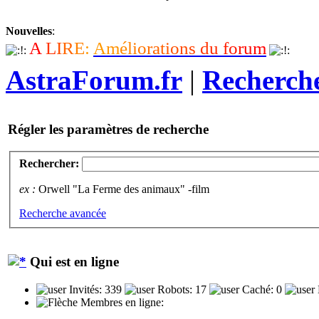
Nouvelles
:
A
L
I
R
E
:
A
m
é
l
i
o
r
a
t
i
o
n
s
d
u
f
o
r
u
m
AstraForum.fr
|
Recherch
Régler les paramètres de recherche
Rechercher:
ex :
Orwell "La Ferme des animaux" -film
Recherche avancée
Qui est en ligne
Invités: 339
Robots: 17
Caché: 0
Membres en ligne: