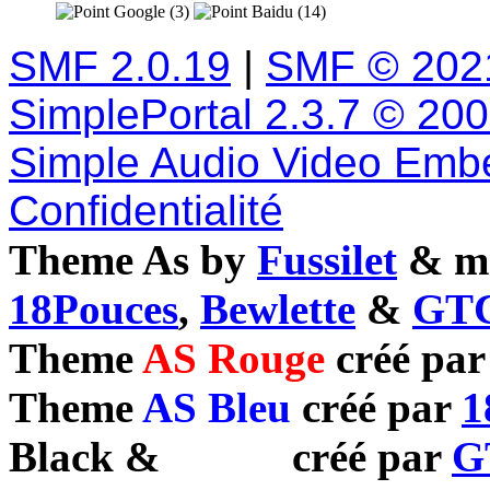
Google (3)
Baidu (14)
SMF 2.0.19
|
SMF © 202
SimplePortal 2.3.7 © 20
Simple Audio Video Emb
Confidentialité
Theme As by
Fussilet
& mo
18Pouces
,
Bewlette
&
GTC
Theme
AS Rouge
créé pa
Theme
AS Bleu
créé par
1
Black
&
White
créé par
G