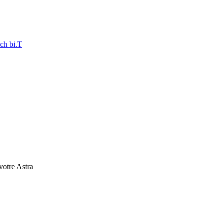
ch bi.T
 votre Astra