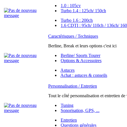
1.0 : 105cv
Turbo 1.4 : 125ch/ 150ch
Turbo 1.6 : 200ch
1.6 CDTI : 95ch/ 110ch / 136ch/ 160
Caractérisques / Techniques
Berline, Break et leurs options c'est ici
Berline/ Sports Tourer
Options & Accessoires
Astuces
Achat : astuces & conseils
Personnalisation / Entretien
Tout le côté personnalisation et entretien de
Tuning
Sonorisation, GPS, ...
Entretien
Questions générales