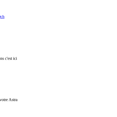
0ch
s c'est ici
 votre Astra