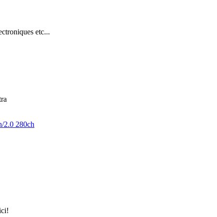
troniques etc...
tra
h/2.0 280ch
ici!