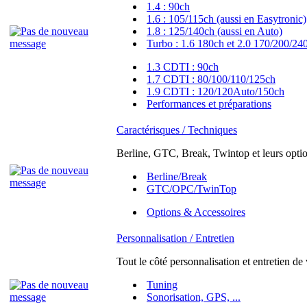
1.4 : 90ch
1.6 : 105/115ch (aussi en Easytronic)
1.8 : 125/140ch (aussi en Auto)
Turbo : 1.6 180ch et 2.0 170/200/24
1.3 CDTI : 90ch
1.7 CDTI : 80/100/110/125ch
1.9 CDTI : 120/120Auto/150ch
Performances et préparations
Caractérisques / Techniques
Berline, GTC, Break, Twintop et leurs option
Berline/Break
GTC/OPC/TwinTop
Options & Accessoires
Personnalisation / Entretien
Tout le côté personnalisation et entretien de
Tuning
Sonorisation, GPS, ...