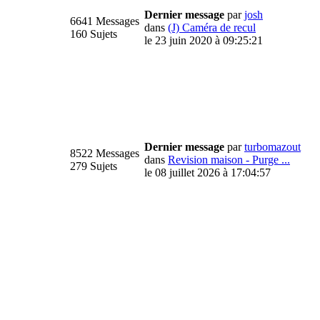
Dernier message
par
josh
6641 Messages
dans
(J) Caméra de recul
160 Sujets
le 23 juin 2020 à 09:25:21
Dernier message
par
turbomazout
8522 Messages
dans
Revision maison - Purge ...
279 Sujets
le 08 juillet 2026 à 17:04:57