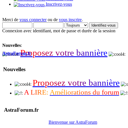
Inscrivez-vous
Merci de
vous connecter
ou de
vous inscrire
.
Connexion avec identifiant, mot de passe et durée de la session
Nouvelles
:
P
r
o
p
o
s
e
z
v
o
t
r
e
b
a
n
n
i
è
r
e
AstraForum.fr
Nouvelles
P
r
o
p
o
s
e
z
v
o
t
r
e
b
a
n
n
i
è
r
e
A
L
I
R
E
:
A
m
é
l
i
o
r
a
t
i
o
n
s
d
u
f
o
r
u
m
AstraForum.fr
Bienvenue sur AstraForum