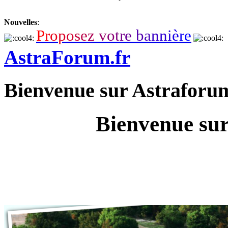
Nouvelles
:
P
r
o
p
o
s
e
z
v
o
t
r
e
b
a
n
n
i
è
r
e
AstraForum.fr
Bienvenue sur Astraforu
Bienvenue sur