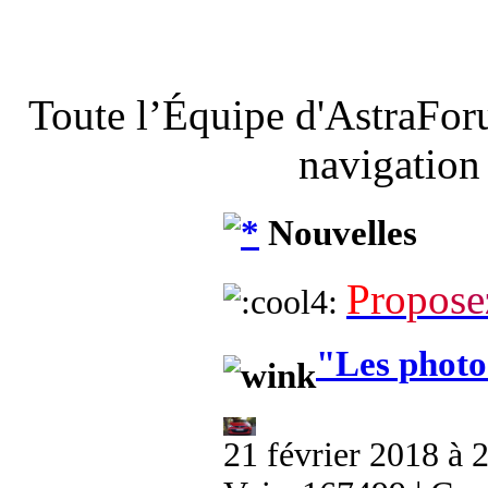
Toute l’Équipe d'AstraFor
navigation
Nouvelles
P
r
o
p
o
s
e
"Les photo
21 février 2018 à 