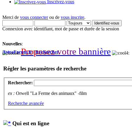
Inscrivez-vous
Merci de
vous connecter
ou de
vous inscrire
.
Connexion avec identifiant, mot de passe et durée de la session
Nouvelles
:
P
r
o
p
o
s
e
z
v
o
t
r
e
b
a
n
n
i
è
r
e
AstraForum.fr
|
Rechercher
Régler les paramètres de recherche
Rechercher:
ex :
Orwell "La Ferme des animaux" -film
Recherche avancée
Qui est en ligne