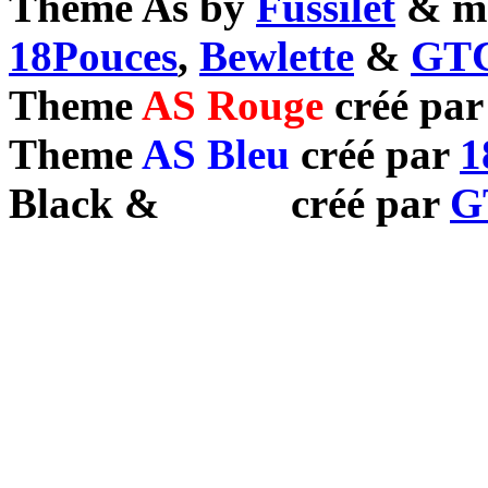
Theme As by
Fussilet
& mo
18Pouces
,
Bewlette
&
GTC
Theme
AS Rouge
créé pa
Theme
AS Bleu
créé par
1
Black
&
White
créé par
G