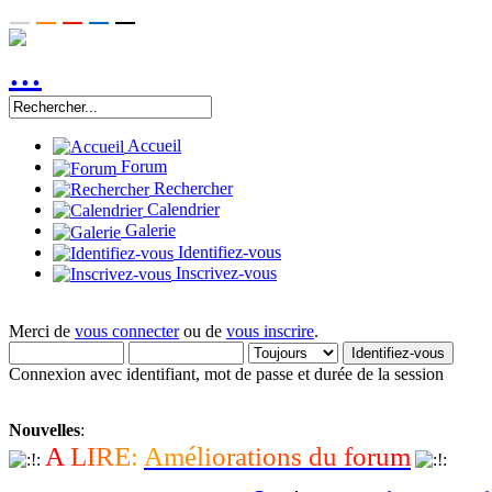
Accueil
Forum
Rechercher
Calendrier
Galerie
Identifiez-vous
Inscrivez-vous
Merci de
vous connecter
ou de
vous inscrire
.
Connexion avec identifiant, mot de passe et durée de la session
Nouvelles
:
A
L
I
R
E
:
A
m
é
l
i
o
r
a
t
i
o
n
s
d
u
f
o
r
u
m