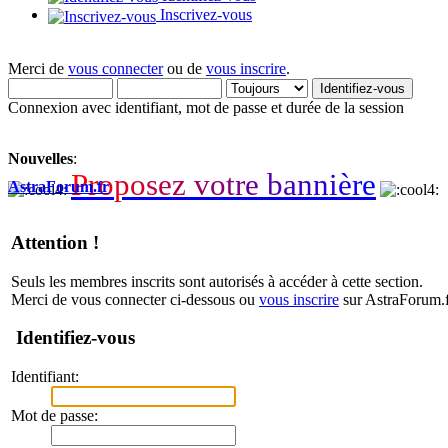
Inscrivez-vous
Merci de
vous connecter
ou de
vous inscrire
.
Connexion avec identifiant, mot de passe et durée de la session
Nouvelles
:
P
r
o
p
o
s
e
z
v
o
t
r
e
b
a
n
n
i
è
r
e
AstraForum.fr
Attention !
Seuls les membres inscrits sont autorisés à accéder à cette section.
Merci de vous connecter ci-dessous ou
vous inscrire
sur AstraForum.f
Identifiez-vous
Identifiant:
Mot de passe: