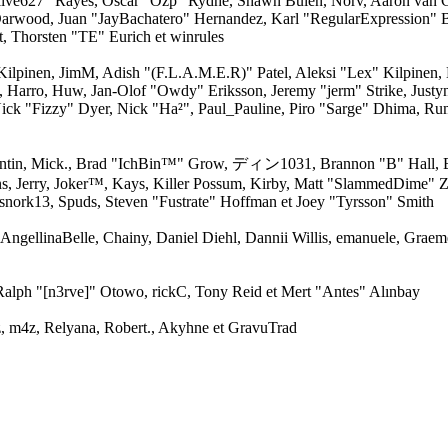
 "live627" Rayes, Oscar "Ozp" Rydhé, Shawn Bulen, Norv, Aaron van G
Darwood, Juan "JayBachatero" Hernandez, Karl "RegularExpression"
, Thorsten "TE" Eurich et winrules
" Kilpinen, JimM, Adish "(F.L.A.M.E.R)" Patel, Aleksi "Lex" Kilpinen
, Harro, Huw, Jan-Olof "Owdy" Eriksson, Jeremy "jerm" Strike, Justy
 Nick "Fizzy" Dyer, Nick "Ha²", Paul_Pauline, Piro "Sarge" Dhima, Ru
entin, Mick., Brad "IchBin™" Grow, ディン1031, Brannon "B" Hall, B
ns, Jerry, Joker™, Kays, Killer Possum, Kirby, Matt "SlammedDime" 
snork13, Spuds, Steven "Fustrate" Hoffman et Joey "Tyrsson" Smith
 AngellinaBelle, Chainy, Daniel Diehl, Dannii Willis, emanuele, Grae
alph "[n3rve]" Otowo, rickC, Tony Reid et Mert "Antes" Alınbay
 m4z, Relyana, Robert., Akyhne et GravuTrad