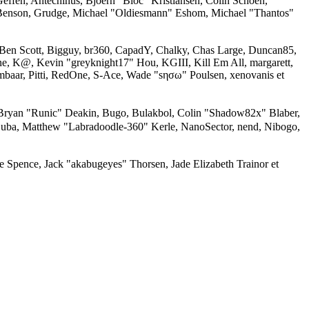
effen, Antechinus, Bjoern "Bloc" Kristiansen, Colin Schoen,
 Benson, Grudge, Michael "Oldiesmann" Eshom, Michael "Thantos"
, Ben Scott, Bigguy, br360, CapadY, Chalky, Chas Large, Duncan85,
ne, K@, Kevin "greyknight17" Hou, KGIII, Kill Em All, margarett,
mbaar, Pitti, RedOne, S-Ace, Wade "sησω" Poulsen, xenovanis et
ryan "Runic" Deakin, Bugo, Bulakbol, Colin "Shadow82x" Blaber,
Zuba, Matthew "Labradoodle-360" Kerle, NanoSector, nend, Nibogo,
me Spence, Jack "akabugeyes" Thorsen, Jade Elizabeth Trainor et