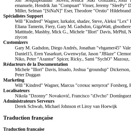
Jon "Sesquipedalian" Stovell, Jessica "Suki" González, John
emanuele, Hendrik Jan "Compuart" Visser, Jeremy "SleePy" 
Miller, Selman "[SiNaN]" Eser, Theodore "Orstio" Hildebrandt
Spécialistes Support
Will "Kindred" Wagner, lurkalot, shadav, Steve, Aleksi "Lex
Eliana Tamerin, Fiery, Gary M. Gadsdon, GigaWatt, gbsothere
Mattitude, Mashby, Mick G., Michele "Illori" Davis, MrPhil,
ziycon
Customizers
Gary M. Gadsdon, Diego Andrés, Jonathan "vbgamer45" Val
Daniel15, Eren Yasarkurt, Gwenwyfar, Jason "JBlaze" Clemo
Niko, Peter "Arantor" Spicer, Ricky., Sami "SychO" Mazouz, 
Rédacteurs de la Documentation
Michele "Illori" Davis, Irisado, Joshua "groundup" Dickerson,
Peter Duggan
Marketing
Will "Kindred" Wagner, Marcus "cσσкιє мσηѕтєя" Forsberg, R
Localisateurs
Nikola "Dzonny" Novaković, Francisco "d3vcho" Domínguez,
Administrateurs Serveurs
Derek Schwab, Michael Johnson et Liroy van Hoewijk
Traduction française
Traduction française