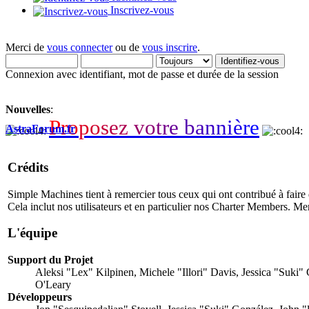
Inscrivez-vous
Merci de
vous connecter
ou de
vous inscrire
.
Connexion avec identifiant, mot de passe et durée de la session
Nouvelles
:
P
r
o
p
o
s
e
z
v
o
t
r
e
b
a
n
n
i
è
r
e
AstraForum.fr
Crédits
Simple Machines tient à remercier tous ceux qui ont contribué à faire 
Cela inclut nos utilisateurs et en particulier nos Charter Members. Merci
L'équipe
Support du Projet
Aleksi "Lex" Kilpinen, Michele "Illori" Davis, Jessica "Suk
O'Leary
Développeurs