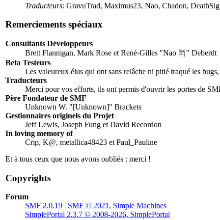
Traducteurs
: GravuTrad, Maximus23, Nao, Chadon, DeathSign
Remerciements spéciaux
Consultants Développeurs
Brett Flannigan, Mark Rose et René-Gilles "Nao 尚" Deberdt
Beta Testeurs
Les valeureux élus qui ont sans relâche ni pitié traqué les bugs
Traducteurs
Merci pour vos efforts, ils ont permis d'ouvrir les portes de S
Père Fondateur de SMF
Unknown W. "[Unknown]" Brackets
Gestionnaires originels du Projet
Jeff Lewis, Joseph Fung et David Recordon
In loving memory of
Crip, K@, metallica48423 et Paul_Pauline
Et à tous ceux que nous avons oubliés : merci !
Copyrights
Forum
SMF 2.0.19
|
SMF © 2021
,
Simple Machines
SimplePortal 2.3.7 © 2008-2026, SimplePortal