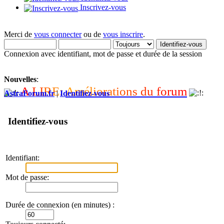
Inscrivez-vous
Merci de
vous connecter
ou de
vous inscrire
.
Connexion avec identifiant, mot de passe et durée de la session
Nouvelles
:
A
L
I
R
E
:
A
m
é
l
i
o
r
a
t
i
o
n
s
d
u
f
o
r
u
m
AstraForum.fr
|
Identifiez-vous
Identifiez-vous
Identifiant:
Mot de passe:
Durée de connexion (en minutes) :