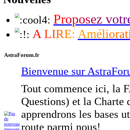
P
r
o
p
o
s
e
z
v
o
t
r
A
L
I
R
E
:
A
m
é
l
i
o
r
a
t
AstraForum.fr
Bienvenue sur AstraFo
Tout commence ici, la 
Questions) et la Charte
apprendrons les bases ut
route parmi nous!