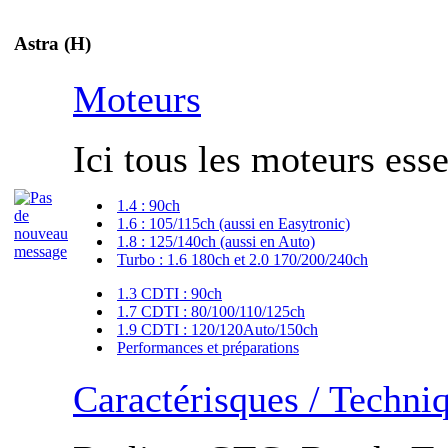
Astra (H)
Moteurs
Ici tous les moteurs esse
1.4 : 90ch
1.6 : 105/115ch (aussi en Easytronic)
1.8 : 125/140ch (aussi en Auto)
Turbo : 1.6 180ch et 2.0 170/200/240ch
1.3 CDTI : 90ch
1.7 CDTI : 80/100/110/125ch
1.9 CDTI : 120/120Auto/150ch
Performances et préparations
Caractérisques / Techni