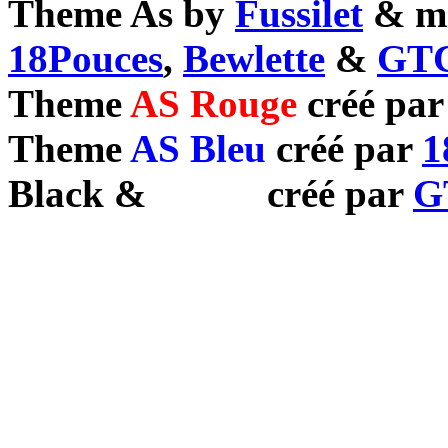
Theme As by
Fussilet
& mo
18Pouces
,
Bewlette
&
GTC
Theme
AS Rouge
créé pa
Theme
AS Bleu
créé par
1
Black
&
White
créé par
G