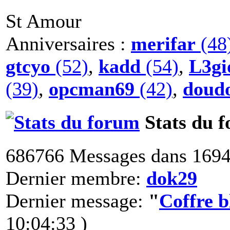
St Amour
Anniversaires :
merifar
(48
gtcyo
(52)
,
kadd
(54)
,
L3gi
(39)
,
opcman69
(42)
,
doud
Stats du 
686766 Messages dans 1694
Dernier membre:
dok29
Dernier message:
"
Coffre 
10:04:33 )