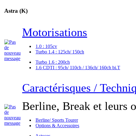
Astra (K)
Motorisations
1.0 : 105cv
Turbo 1.4 : 125ch/ 150ch
Turbo 1.6 : 200ch
1.6 CDTI : 95ch/ 110ch / 136ch/ 160ch bi.T
Caractérisques / Techni
Berline, Break et leurs o
Berline/ Sports Tourer
Options & Accessoires
Astuces