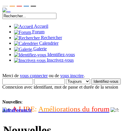
Accueil
Forum
Rechercher
Calendrier
Galerie
Identifiez-vous
Inscrivez-vous
Merci de
vous connecter
ou de
vous inscrire
.
Connexion avec identifiant, mot de passe et durée de la session
Nouvelles
:
A
L
I
R
E
:
A
m
é
l
i
o
r
a
t
i
o
n
s
d
u
f
o
r
u
m
AstraForum.fr
Nouvelles