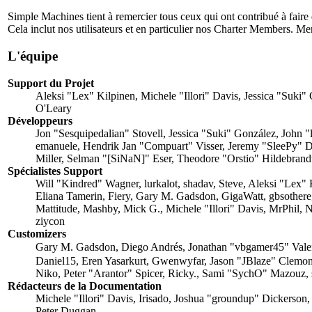
Simple Machines tient à remercier tous ceux qui ont contribué à faire 
Cela inclut nos utilisateurs et en particulier nos Charter Members. Merci
L'équipe
Support du Projet
Aleksi "Lex" Kilpinen, Michele "Illori" Davis, Jessica "Suk
O'Leary
Développeurs
Jon "Sesquipedalian" Stovell, Jessica "Suki" González, John
emanuele, Hendrik Jan "Compuart" Visser, Jeremy "SleePy" 
Miller, Selman "[SiNaN]" Eser, Theodore "Orstio" Hildebrandt
Spécialistes Support
Will "Kindred" Wagner, lurkalot, shadav, Steve, Aleksi "Lex
Eliana Tamerin, Fiery, Gary M. Gadsdon, GigaWatt, gbsothere
Mattitude, Mashby, Mick G., Michele "Illori" Davis, MrPhil,
ziycon
Customizers
Gary M. Gadsdon, Diego Andrés, Jonathan "vbgamer45" Val
Daniel15, Eren Yasarkurt, Gwenwyfar, Jason "JBlaze" Clemo
Niko, Peter "Arantor" Spicer, Ricky., Sami "SychO" Mazouz, 
Rédacteurs de la Documentation
Michele "Illori" Davis, Irisado, Joshua "groundup" Dickerson,
Peter Duggan