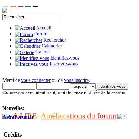
Accueil
Forum
Rechercher
Calendrier
Galerie
Identifiez-vous
Inscrivez-vous
Merci de
vous connecter
ou de
vous inscrire
.
Connexion avec identifiant, mot de passe et durée de la session
Nouvelles
:
A
L
I
R
E
:
A
m
é
l
i
o
r
a
t
i
o
n
s
d
u
f
o
r
u
m
AstraForum.fr
Crédits