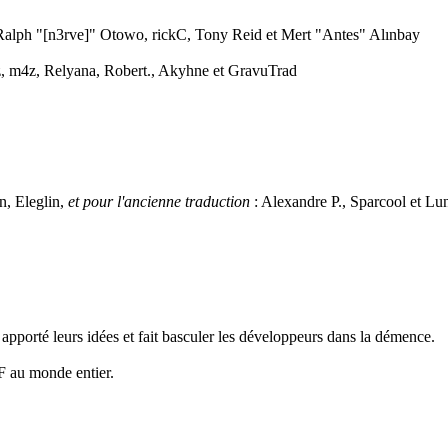
alph "[n3rve]" Otowo, rickC, Tony Reid et Mert "Antes" Alınbay
 m4z, Relyana, Robert., Akyhne et GravuTrad
, Eleglin,
et pour l'ancienne traduction
: Alexandre P., Sparcool et Lun
, apporté leurs idées et fait basculer les développeurs dans la démence.
MF au monde entier.