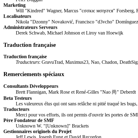
Marketing
Will "Kindred" Wagner, Marcus "cσσкιє мσηѕтєя" Forsberg, R
Localisateurs
Nikola "Dzonny" Novaković, Francisco "d3vcho" Domínguez,
Administrateurs Serveurs
Derek Schwab, Michael Johnson et Liroy van Hoewijk
Traduction française
Traduction française
Traducteurs
: GravuTrad, Maximus23, Nao, Chadon, DeathSign
Remerciements spéciaux
Consultants Développeurs
Brett Flannigan, Mark Rose et René-Gilles "Nao 尚" Deberdt
Beta Testeurs
Les valeureux élus qui ont sans relâche ni pitié traqué les bugs
Traducteurs
Merci pour vos efforts, ils ont permis d'ouvrir les portes de S
Père Fondateur de SMF
Unknown W. "[Unknown]" Brackets
Gestionnaires originels du Projet
Jeff Lewis, Joseph Fung et David Recordon