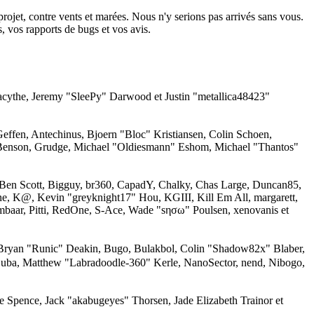
projet, contre vents et marées. Nous n'y serions pas arrivés sans vous.
rs, vos rapports de bugs et vos avis.
acythe, Jeremy "SleePy" Darwood et Justin "metallica48423"
effen, Antechinus, Bjoern "Bloc" Kristiansen, Colin Schoen,
 Benson, Grudge, Michael "Oldiesmann" Eshom, Michael "Thantos"
, Ben Scott, Bigguy, br360, CapadY, Chalky, Chas Large, Duncan85,
ne, K@, Kevin "greyknight17" Hou, KGIII, Kill Em All, margarett,
mbaar, Pitti, RedOne, S-Ace, Wade "sησω" Poulsen, xenovanis et
ryan "Runic" Deakin, Bugo, Bulakbol, Colin "Shadow82x" Blaber,
Zuba, Matthew "Labradoodle-360" Kerle, NanoSector, nend, Nibogo,
me Spence, Jack "akabugeyes" Thorsen, Jade Elizabeth Trainor et