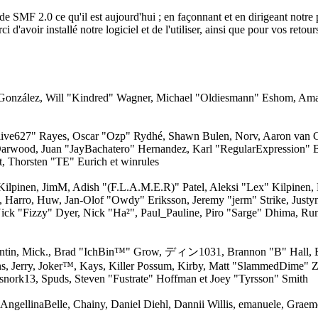
de SMF 2.0 ce qu'il est aujourd'hui ; en façonnant et en dirigeant notre 
 d'avoir installé notre logiciel et de l'utiliser, ainsi que pour vos retou
i" González, Will "Kindred" Wagner, Michael "Oldiesmann" Eshom, Am
 "live627" Rayes, Oscar "Ozp" Rydhé, Shawn Bulen, Norv, Aaron van G
Darwood, Juan "JayBachatero" Hernandez, Karl "RegularExpression"
, Thorsten "TE" Eurich et winrules
" Kilpinen, JimM, Adish "(F.L.A.M.E.R)" Patel, Aleksi "Lex" Kilpinen
, Harro, Huw, Jan-Olof "Owdy" Eriksson, Jeremy "jerm" Strike, Justy
 Nick "Fizzy" Dyer, Nick "Ha²", Paul_Pauline, Piro "Sarge" Dhima, Ru
entin, Mick., Brad "IchBin™" Grow, ディン1031, Brannon "B" Hall, B
ns, Jerry, Joker™, Kays, Killer Possum, Kirby, Matt "SlammedDime" 
snork13, Spuds, Steven "Fustrate" Hoffman et Joey "Tyrsson" Smith
 AngellinaBelle, Chainy, Daniel Diehl, Dannii Willis, emanuele, Grae