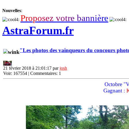
Nouvelles
:
P
r
o
p
o
s
e
z
v
o
t
r
e
b
a
n
n
i
è
r
e
AstraForum.fr
"Les photos des vainqueurs du concours phot
21 février 2018 à 21:01:17 par
josh
Voir: 167554 | Commentaires: 1
Octobre "Vo
Gagnant :
K