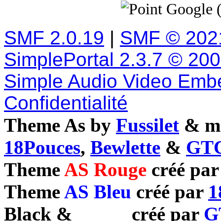
Google 
SMF 2.0.19
|
SMF © 202
SimplePortal 2.3.7 © 20
Simple Audio Video Emb
Confidentialité
Theme As by
Fussilet
& mo
18Pouces
,
Bewlette
&
GTC
Theme
AS Rouge
créé pa
Theme
AS Bleu
créé par
1
Black
&
White
créé par
G