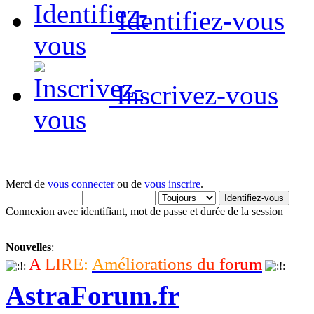
Identifiez-vous
Inscrivez-vous
Merci de
vous connecter
ou de
vous inscrire
.
Connexion avec identifiant, mot de passe et durée de la session
Nouvelles
:
A
L
I
R
E
:
A
m
é
l
i
o
r
a
t
i
o
n
s
d
u
f
o
r
u
m
AstraForum.fr