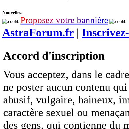
Nouvelles
:
P
r
o
p
o
s
e
z
v
o
t
r
e
b
a
n
n
i
è
r
e
AstraForum.fr
|
Inscrivez
Accord d'inscription
Vous acceptez, dans le cadre 
ne poster aucun contenu qui 
abusif, vulgaire, haineux, i
caractère sexuel ou menaçant
des gens, qui contienne du m