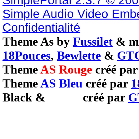
SimplePortal 2.3.7 © 20
Simple Audio Video Emb
Confidentialité
Theme As by
Fussilet
& mo
18Pouces
,
Bewlette
&
GTC
Theme
AS Rouge
créé pa
Theme
AS Bleu
créé par
1
Black
&
White
créé par
G