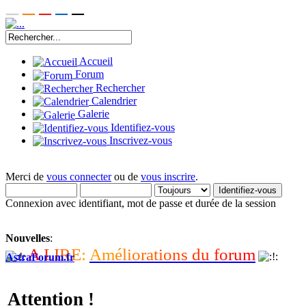
Accueil
Forum
Rechercher
Calendrier
Galerie
Identifiez-vous
Inscrivez-vous
Merci de
vous connecter
ou de
vous inscrire
.
Connexion avec identifiant, mot de passe et durée de la session
Nouvelles
:
A
L
I
R
E
:
A
m
é
l
i
o
r
a
t
i
o
n
s
d
u
f
o
r
u
m
AstraForum.fr
Attention !