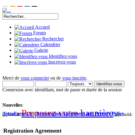
Accueil
Forum
Rechercher
Calendrier
Galerie
Identifiez-vous
Inscrivez-vous
Merci de
vous connecter
ou de
vous inscrire
.
Connexion avec identifiant, mot de passe et durée de la session
Nouvelles
:
P
r
o
p
o
s
e
z
v
o
t
r
e
b
a
n
n
i
è
r
e
AstraForum.fr
|
Registration Agreement and Privacy Policy
Registration Agreement