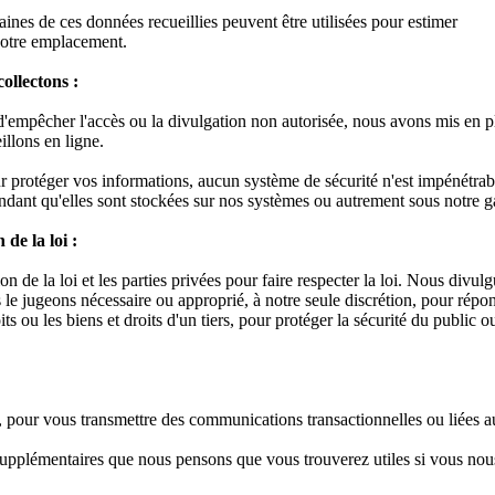
rtaines de ces données recueillies peuvent être utilisées pour estimer
votre emplacement.
ollectons :
d'empêcher l'accès ou la divulgation non autorisée, nous avons mis en p
illons en ligne.
protéger vos informations, aucun système de sécurité n'est impénétrable
ndant qu'elles sont stockées sur nos systèmes ou autrement sous notre gar
de la loi :
 de la loi et les parties privées pour faire respecter la loi. Nous divu
 le jugeons nécessaire ou approprié, à notre seule discrétion, pour répon
s ou les biens et droits d'un tiers, pour protéger la sécurité du public
 pour vous transmettre des communications transactionnelles ou liées a
upplémentaires que nous pensons que vous trouverez utiles si vous nous