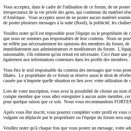
Vous acceptez, dans le cadre de l'utilisation de ce forum, de ne poste
irrespectueux de la vie privée des gens, qui contienne du matériel rése
d'Amérique. Vous acceptez aussi de ne poster aucun matériel soumis à d
de poster plusieurs messages à la suite (flood), la publicité, les chaînes
Veuillez noter qu'il est impossible pour l'équipe ou le propriétaire 
que nous ne sommes pas responsables de leur contenu. Nous ne pouvons
ne reflète pas nécessairement les opinions des membres du forum, de l
immédiatement aux administrateurs et modérateurs du forum. L'équipe e
raisonnable, s'ils estiment qu'un retrait est nécessaire. Ceci étant un
également aux informations contenues dans les profils des membres.
Vous êtes le seul responsable du contenu des messages que vous postez.
filiales. Le propriétaire de ce forum se réserve aussi le droit de révél
causée par n'importe quelle situation en lien avec votre utilisation de 
Lors de votre inscription, vous avez la possibilité de choisir un no
compte membre que vous allez enregistrer à aucun autre membre, ceci 
pour quelque raison que ce soit. Nous vous recommandons FORTEMENT 
Après vous être inscrit, vous pourrez compléter votre profil en vous 
vulgaire ou déplacée par le propriétaire ou l'équipe du forum sera su
Veuillez noter qu'à chaque fois que vous postez un message, votre adre