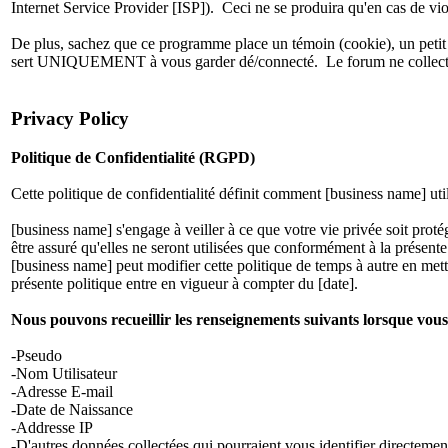
Internet Service Provider [ISP]). Ceci ne se produira qu'en cas de vio
De plus, sachez que ce programme place un témoin (cookie), un petit 
sert UNIQUEMENT à vous garder dé/connecté. Le forum ne collecte 
Privacy Policy
Politique de Confidentialité (RGPD)
Cette politique de confidentialité définit comment [business name] ut
[business name] s'engage à veiller à ce que votre vie privée soit prot
être assuré qu'elles ne seront utilisées que conformément à la présente 
[business name] peut modifier cette politique de temps à autre en met
présente politique entre en vigueur à compter du [date].
Nous pouvons recueillir les renseignements suivants lorsque vous 
-Pseudo
-Nom Utilisateur
-Adresse E-mail
-Date de Naissance
-Addresse IP
-D'autres données collectées qui pourraient vous identifier directemen