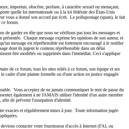
aineux, importun, obscène, profane, à caractère sexuel ou menaçant,
orte quelle loi internationale ou à la loi fédérale des États-Unis
teur vous a donné son accord par écrit. Le pollupostage (spam), le fait
ur ce forum.
ns de garder en tête que nous ne vérifions pas tous les messages et
ion présentée. Chaque message exprime les opinions de son auteur, et
qu'un message est répréhensible est fortement encouragé à le notifier
age dont ils jugent le contenu répréhensible dans un délai
 puissent être modifiés ou supprimés dans l'immédiat. Ceci s'applique
re de ce forum, tous les sites reliés à ce forum, son équipe et ses
ns le cadre d'une plainte formelle ou d'une action en justice engagée
onvenable. Vous acceptez de ne jamais communiquer le mot de passe du
onsentez également à ne JAMAIS utiliser l'identité d'un autre membre
n de prévenir l'usurpation d'identité.
tre exactes et régulièrement mises à jour. Toute information jugée
ppliquées.
 devions contacter votre fournisseur d'accès à Internet (FAI, ou