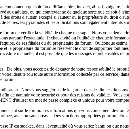
r aucun contenu qui soit faux, diffamatoire, inexact, abusif, vulgaire, h
rvé aux adultes, ou qui contrevienne de quelque sorte que ce soit à n'imp
es droits d'auteur, excepté si l'auteur ou le propriétaire du droit d'au
 de lettres, les pyramides et les sollicitations sont également interdits s
de ce forum de vérifier la validité de chaque message. Nous vous demando
 garantir l'exactitude, l'exhaustivité ou l'utilité de chaque informat
'équipe, de ses filiales ou du propriétaire du forum. Quiconque estime 
t le propriétaire du forum se réservent le droit de supprimer tout mess
e procédure manuelle, il est possible que les messages répréhensibles ne
 De plus, vous acceptez de dégager de toute responsabilité le propriétai
er votre identité (ou toute autre information collectée par ce service) da
ce forum.
m d'utilisateur. Nous vous suggérons de le garder dans les limites du c
afin de garantir votre sécurité et pour des raisons de validité. Vous c
d'utiliser un mot de passe complexe et unique pour votre compte, afi
connectant sur le forum. Les informations qui vous concernent devront ê
pprimée, avec ou sans préavis. Des sanctions appropriées pourront être a
sse IP est stockée, dans l'éventualité où vous seriez banni ou que nous