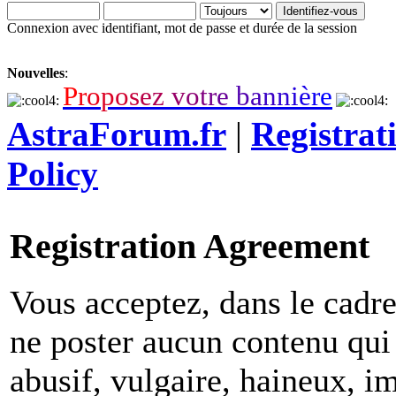
Connexion avec identifiant, mot de passe et durée de la session
Nouvelles
:
P
r
o
p
o
s
e
z
v
o
t
r
e
b
a
n
n
i
è
r
e
AstraForum.fr
|
Registrat
Policy
Registration Agreement
Vous acceptez, dans le cadre 
ne poster aucun contenu qui 
abusif, vulgaire, haineux, i