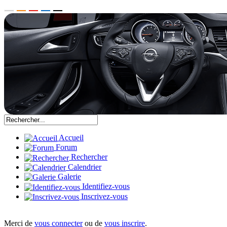
Accueil
Forum
Rechercher
Calendrier
Galerie
Identifiez-vous
Inscrivez-vous
Merci de
vous connecter
ou de
vous inscrire
.