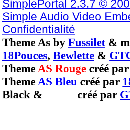
SimplePortal 2.3.7 © 20
Simple Audio Video Emb
Confidentialité
Theme As by
Fussilet
& mo
18Pouces
,
Bewlette
&
GTC
Theme
AS Rouge
créé pa
Theme
AS Bleu
créé par
1
Black
&
White
créé par
G