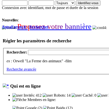
Connexion avec identifiant, mot de passe et durée de la session
Nouvelles
:
P
r
o
p
o
s
e
z
v
o
t
r
e
b
a
n
n
i
è
r
e
AstraForum.fr
|
Rechercher
Régler les paramètres de recherche
Rechercher:
ex :
Orwell "La Ferme des animaux" -film
Recherche avancée
Qui est en ligne
Invités: 412
Robots: 14
Caché: 0
Membres en ligne:
Google (2)
Baidu (12)