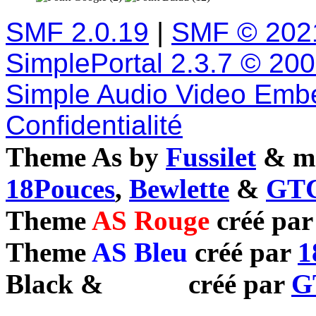
SMF 2.0.19
|
SMF © 202
SimplePortal 2.3.7 © 20
Simple Audio Video Emb
Confidentialité
Theme As by
Fussilet
& mo
18Pouces
,
Bewlette
&
GTC
Theme
AS Rouge
créé pa
Theme
AS Bleu
créé par
1
Black
&
White
créé par
G