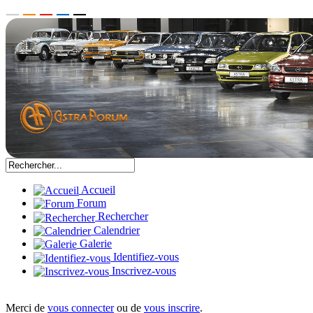
Accueil
Forum
Rechercher
Calendrier
Galerie
Identifiez-vous
Inscrivez-vous
Merci de
vous connecter
ou de
vous inscrire
.