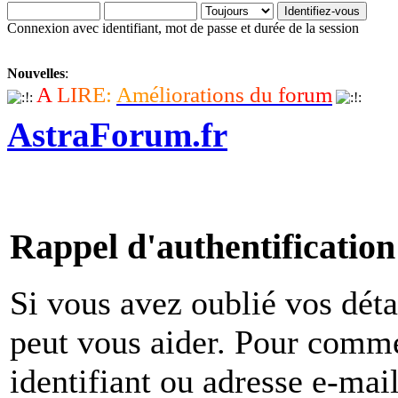
Connexion avec identifiant, mot de passe et durée de la session
Nouvelles
:
A
L
I
R
E
:
A
m
é
l
i
o
r
a
t
i
o
n
s
d
u
f
o
r
u
m
AstraForum.fr
Rappel d'authentification
Si vous avez oublié vos déta
peut vous aider. Pour comme
identifiant ou adresse e-mai