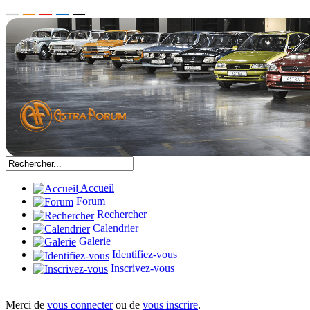
Accueil
Forum
Rechercher
Calendrier
Galerie
Identifiez-vous
Inscrivez-vous
Merci de
vous connecter
ou de
vous inscrire
.