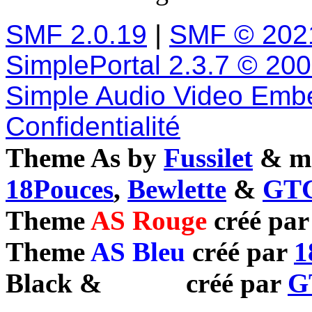
SMF 2.0.19
|
SMF © 202
SimplePortal 2.3.7 © 20
Simple Audio Video Emb
Confidentialité
Theme As by
Fussilet
& mo
18Pouces
,
Bewlette
&
GTC
Theme
AS Rouge
créé pa
Theme
AS Bleu
créé par
1
Black
&
White
créé par
G