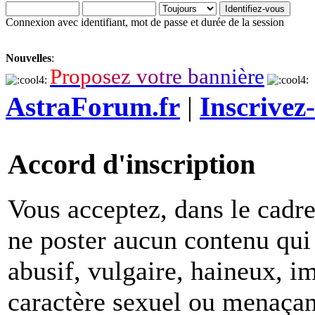
Connexion avec identifiant, mot de passe et durée de la session
Nouvelles
:
P
r
o
p
o
s
e
z
v
o
t
r
e
b
a
n
n
i
è
r
e
AstraForum.fr
|
Inscrivez
Accord d'inscription
Vous acceptez, dans le cadre 
ne poster aucun contenu qui 
abusif, vulgaire, haineux, i
caractère sexuel ou menaçant