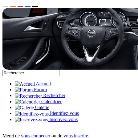
Accueil
Forum
Rechercher
Calendrier
Galerie
Identifiez-vous
Inscrivez-vous
Merci de
vous connecter
ou de
vous inscrire
.