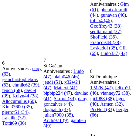
Anniversaires :
Gim
(61)
,
phenix-le-mili
(44)
,
gunavan (40)
,
tof_54 (46)
,
Geoffrey43 (38)
,
senftarnaud (37)
,
SkoField (35)
,
François44 (38)
,
Laskadol (35)
,
Gill
(65)
,
Ludo337 (42)
7
6
St Gaétan
Anniversaires :
papy
Anniversaires :
Ludo
8
(63)
,
(47)
,
alain046 (46)
,
St Dominique
jeanchristophebois
jeudi (51)
,
x32w24
Anniversaires :
(53)
,
chmile62 (39)
,
(47)
,
Mattexi (41)
,
TM2K (47)
,
felixo51
feuch (58)
,
dav59
bipbip224 (47)
,
devilac
(46)
,
vianney72 (38)
,
(39)
,
Kelyn44 (38)
,
(41)
,
Skrool (39)
,
dany
jiji1988 (38)
,
tiger
Altocumulus (60)
,
goncalves (44)
,
(40)
,
Armen (32)
,
7
Kira33600 (35)
,
dogpatch (37)
,
PixHell (33)
,
berger
pierrot51 (34)
,
julien7000 (35)
,
(66)
Lajaille (32)
,
Archi971 (9)
,
gamheu
Tottit69 (36)
(49)
15