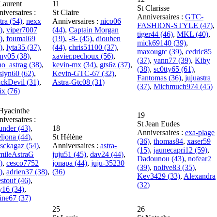
Laurent
11
St Clarisse
iversaires :
St Claire
Anniversaires :
GTC-
tra (54)
,
nexx
Anniversaires :
nico06
FASHION-STYLE (47)
,
)
,
viper7007
(44)
,
Captain Morgan
tiger44 (46)
,
MKL (40)
,
)
,
foumal69
(19)
,
-8- (45)
,
diouben
mick69140 (39)
,
)
,
lyta35 (37)
,
(44)
,
chris51100 (37)
,
maxougtc (39)
,
cedric85
ny05 (38)
,
xavier.pechoux (56)
,
(37)
,
yann77 (39)
,
Kiby
o_astrag (38)
,
kevin-mx (34)
,
gts6z (37)
,
(38)
,
sc0tty65 (61)
,
slyn60 (62)
,
Kevin-GTC-67 (32)
,
Fantomas (36)
,
jujuastra
ckDevil (31)
,
Astra-Gtc08 (31)
(37)
,
Michmuch974 (45)
ix (76)
Hyacinthe
19
iversaires :
St Jean Eudes
nder (43)
,
18
Anniversaires :
exa-plage
ljona (44)
,
St Hélène
(36)
,
thomas84
,
xaser59
sckagaz (54)
,
Anniversaires :
astra-
(15)
,
jaunecapri12 (59)
,
mileAstraG
juju51 (45)
,
dav24 (44)
,
Dadounou (43)
,
nofear2
)
,
cesco7752
jonapa (44)
,
juju-35230
(39)
,
nolive83 (35)
,
)
,
adrien37 (38)
,
(36)
Kev3429 (33)
,
Alexandra
stouf (46)
,
(32)
y16 (34)
,
ine67 (37)
25
26