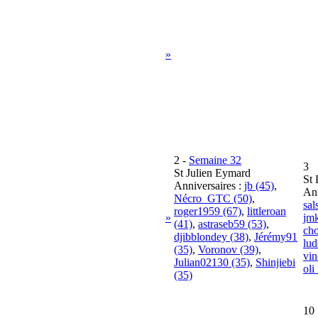
»
2
-
Semaine 32
3
St Julien Eymard
St 
Anniversaires :
jb (45)
,
Ann
Nécro_GTC (50)
,
sal
roger1959 (67)
,
littleroan
»
jm
(41)
,
astraseb59 (53)
,
cho
djibblondey (38)
,
Jérémy91
lud
(35)
,
Voronov (39)
,
vin
Julian02130 (35)
,
Shinjiebi
oli
(35)
10