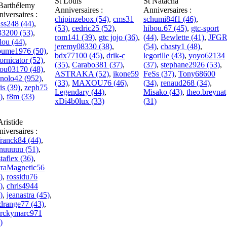
St Louis
St Natacha
Barthélemy
Anniversaires :
Anniversaires :
iversaires :
chipinzebox (54)
,
cms31
schumi84f1 (46)
,
ss248 (44)
,
(53)
,
cedric25 (52)
,
hibou.67 (45)
,
gtc-sport
i33200 (53)
,
rom141 (39)
,
gtc jojo (36)
,
(44)
,
Bewlette (41)
,
JFG
lou (44)
,
jeremy08330 (38)
,
(54)
,
cbasty1 (48)
,
oume1976 (50)
,
bdx77100 (45)
,
drik-c
legorille (43)
,
yoyo62134
fornicator (52)
,
(35)
,
Carabo381 (37)
,
(37)
,
stephane2926 (53)
,
nou03170 (48)
,
ASTRAKA (52)
,
ikone59
FeSs (37)
,
Tony68600
nolo42 (952)
,
(33)
,
MAXOU76 (46)
,
(34)
,
renaud268 (34)
,
is (39)
,
zeph75
Legendary (44)
,
Misako (43)
,
theo.breynat
)
,
f8m (33)
xDi4b0lux (33)
(31)
Aristide
iversaires :
ranck84 (44)
,
nuuuuu (51)
,
taflex (36)
,
traMagnetic56
)
,
rossidu76
)
,
chris4944
)
,
jeanastra (45)
,
drange77 (43)
,
rckymarc971
)