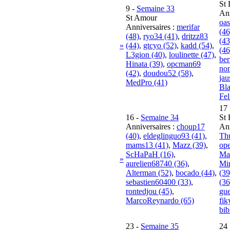
St 
9
-
Semaine 33
Ann
St Amour
oas
Anniversaires :
merifar
(46
(48)
,
ryo34 (41)
,
dritzz83
(43
»
(44)
,
gtcyo (52)
,
kadd (54)
,
(46
L3gion (40)
,
loulinette (47)
,
ber
Hinata (39)
,
opcman69
non
(42)
,
doudou52 (58)
,
jau
MedPro (41)
Bla
Fel
17
16
-
Semaine 34
St 
Anniversaires :
choup17
Ann
(40)
,
eldeglinguo93 (41)
,
Thu
mams13 (41)
,
Mazz (39)
,
ope
ScHaPaH (16)
,
Ma
»
aurelien68740 (36)
,
Mi
Alterman (52)
,
bocado (44)
,
(39
sebastien60400 (33)
,
(36
rontedjou (45)
,
gue
MarcoReynardo (65)
fik
bib
23
-
Semaine 35
24