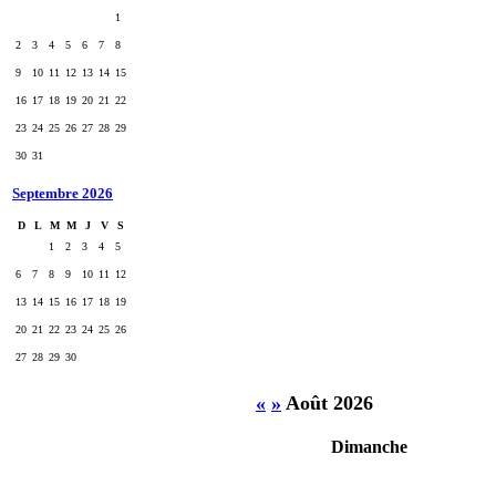
1
2
3
4
5
6
7
8
9
10
11
12
13
14
15
16
17
18
19
20
21
22
23
24
25
26
27
28
29
30
31
Septembre 2026
D
L
M
M
J
V
S
1
2
3
4
5
6
7
8
9
10
11
12
13
14
15
16
17
18
19
20
21
22
23
24
25
26
27
28
29
30
«
»
Août 2026
Dimanche