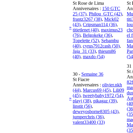
St Rose de Lima
St 
Anniversaires :
150 GTC
Ann
25 (37)
,
Philou_GTC (42)
,
Mu
frantz3267 (38)
,
Mick02
tit
(43)
,
Cripsman114 (36)
,
lou
»
titietlenet (40)
,
maximus23
ch
(76)
,
Belgokeke (36)
,
el 
Topelette (52)
,
Sebambu
fa
(40)
,
cyrus7912cash (50)
,
Ma
Jaja_31 (33)
,
thieum86
Par
(40)
,
maxdo (54)
(54
31
St 
30
-
Semaine 36
Ann
St Fiacre
82f
Anniversaires :
olivier.nkh
ma
(44)
,
Marcus69 (45)
,
Lili09
dus
(45)
,
tweetybaby1972 (54)
,
»
As
playj (38)
,
pikagaz (39)
,
(40
linstit (56)
,
(36
deweyosborne8305 (43)
,
(35
jumperchris (36)
,
ma
valent33400 (33)
Ma
(35