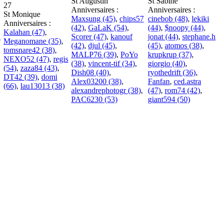
St Augustin
St Sabine
27
Anniversaires :
Anniversaires :
St Monique
Maxsung (45)
,
chips57
cinebob (48)
,
lekiki
Anniversaires :
(42)
,
GaLaK (54)
,
(44)
,
$noopy (44)
,
Kalahan (47)
,
R
Scorer (47)
,
kanouf
jonat (44)
,
stephane.h
Meganomane (35)
,
(42)
,
djul (45)
,
(45)
,
atomos (38)
,
tomsnare42 (38)
,
MALP76 (39)
,
PoYo
krupkrup (37)
,
NEXO52 (47)
,
regis
(38)
,
vincent-tif (34)
,
giorgio (40)
,
(54)
,
zaza84 (43)
,
Dish08 (40)
,
ryothedrift (36)
,
DT42 (39)
,
domi
Alex03200 (38)
,
Fanfan
,
ced.astra
(66)
,
lau13013 (38)
alexandrephotogr (38)
,
(47)
,
rom74 (42)
,
PAC6230 (53)
giant594 (50)