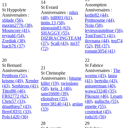
14
13
Assomption
St Evrard
St Hyppolyte
Anniversaires :
Anniversaires :
nilux
Anniversaires :
kedie82 (44)
,
(48)
,
bill003 (61)
,
xblade (56)
,
Petitnoume (44)
,
tintin.13 (58)
,
maxim2776 (38)
,
Nola (58)
,
pingouin83 (63)
,
Mouncore (41)
,
levieuxquiplisse (56)
,
SHAGGY (55)
,
reynald (54)
,
TomTom71 (41)
,
DIZIRACINGTEAM
Zordiak (38)
,
ilovnana (44)
,
teuf74
(37)
,
Scall (43)
,
jpr37
Isach76 (37)
(52)
,
PH (37)
,
(72)
romain3054 (41)
20
22
St Bernard
St Fabrice
21
Anniversaires :
Anniversaires :
The
St Christophe
Petithom (51)
,
worms (45)
,
laura
Anniversaires :
bitume
krismo (49)
,
Xender
(41)
,
bertolio (43)
,
killer (19)
,
swisslago
(43)
,
Sephiross (41)
,
astragerman (40)
,
(58)
,
keja_1 (46)
,
Tittof86 (46)
,
wawa33240 (35)
,
sam16600 (39)
,
FR02772 (62)
,
Pikouze (46)
,
Lesam
eliotsilver (35)
,
Chris57 (33)
,
(40)
,
galluchs (55)
,
remy38140 (41)
,
arslan
dmatthieu7 (43)
,
pipette (55)
,
(33)
BenjOD31 (33)
,
cosmokat (45)
,
Polo1420 (36)
jodu16 (56)
28
29