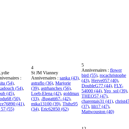
5
4
Anniversaires :
flower
Lydie
St JM Vianney
bird (55)
,
rocachristophe
iversaires :
Anniversaires :
sanka (43)
,
(43)
,
Herve057 (40)
,
sita (54)
,
astraflo (36)
,
Marjorie
DoubleG77 (44)
,
FLY-
kadouch (54)
,
(39)
,
astrhanches (56)
,
54000 (44)
,
Yeo_sol (39)
,
ub (45)
,
Loeb-Elena (42)
,
goldmax
THEO57 (47)
,
odu68 (50)
,
(33)
,
-Bugatti67- (42)
,
charentais31 (41)
,
christ4
ce76890 (41)
,
mika13100 (39)
,
Thibz95
(37)
,
lili17 (47)
,
_57 (55)
(34)
,
Eric62850 (62)
Mattwouston (40)
12