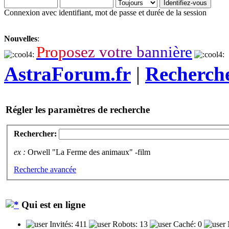
Connexion avec identifiant, mot de passe et durée de la session
Nouvelles
:
P
r
o
p
o
s
e
z
v
o
t
r
e
b
a
n
n
i
è
r
e
AstraForum.fr
|
Recherch
Régler les paramètres de recherche
Rechercher:
ex :
Orwell "La Ferme des animaux" -film
Recherche avancée
Qui est en ligne
Invités: 411
Robots: 13
Caché: 0