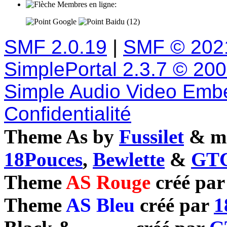
Membres en ligne:
Google
Baidu (12)
SMF 2.0.19
|
SMF © 202
SimplePortal 2.3.7 © 20
Simple Audio Video Emb
Confidentialité
Theme As by
Fussilet
& mo
18Pouces
,
Bewlette
&
GTC
Theme
AS Rouge
créé pa
Theme
AS Bleu
créé par
1