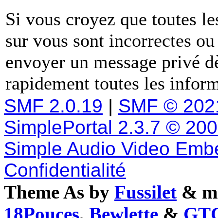
Si vous croyez que toutes l
sur vous sont incorrectes ou
envoyer un message privé dè
rapidement toutes les inform
SMF 2.0.19
|
SMF © 202
SimplePortal 2.3.7 © 20
Simple Audio Video Emb
Confidentialité
Theme As by
Fussilet
& mo
18Pouces
,
Bewlette
&
GTC