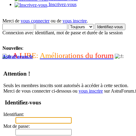
Inscrivez-vous
Merci de
vous connecter
ou de
vous inscrire
.
Connexion avec identifiant, mot de passe et durée de la session
Nouvelles
:
A
L
I
R
E
:
A
m
é
l
i
o
r
a
t
i
o
n
s
d
u
f
o
r
u
m
AstraForum.fr
Attention !
Seuls les membres inscrits sont autorisés à accéder à cette section.
Merci de vous connecter ci-dessous ou
vous inscrire
sur AstraForum.f
Identifiez-vous
Identifiant:
Mot de passe: